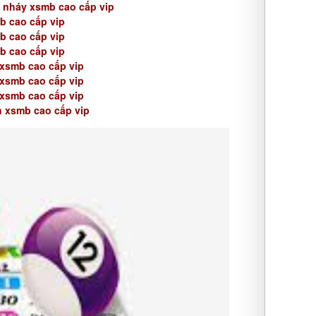
2 nháy xsmb cao cấp vip
mb cao cấp vip
mb cao cấp vip
mb cao cấp vip
 xsmb cao cấp vip
 xsmb cao cấp vip
 xsmb cao cấp vip
n xsmb cao cấp vip