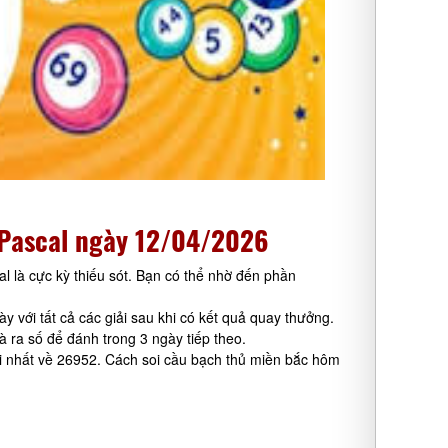
 Pascal ngày 12/04/2026
 là cực kỳ thiếu sót. Bạn có thể nhờ đến phần
 với tất cả các giải sau khi có kết quả quay thưởng.
là ra số để đánh trong 3 ngày tiếp theo.
ải nhất về 26952. Cách soi cầu bạch thủ miền bắc hôm