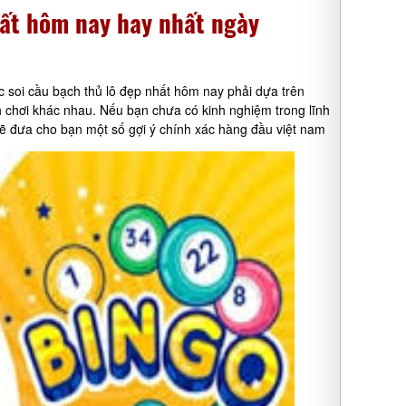
hất hôm nay hay nhất ngày
c soi cầu bạch thủ lô đẹp nhất hôm nay phải dựa trên
 chơi khác nhau. Nếu bạn chưa có kinh nghiệm trong lĩnh
ẽ đưa cho bạn một số gợi ý chính xác hàng đầu việt nam