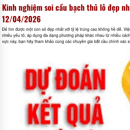
Kinh nghiệm soi cầu bạch thủ lô đẹp n
12/04/2026
Để tìm được một con số đẹp nhất với tỷ lệ trúng cao không hề dễ. Việ
nhiều yếu tố, áp dụng đa dạng phương pháp khác nhau từ nhiều cách
vực này, bạn hãy tham khảo cùng các chuyên gia bắt cầu chính xác s