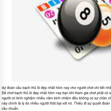
dự đoán cầu bạch thủ lô đẹp nhất hôm nay cho người chơi chi tiết nh
Để chơi bạch thủ lô đẹp nhất hôm nay bạn khi tham gia chơi phải có s
người có kinh nghiệm nhiều năm kinh nhiệm đều không có sự chần ch
này chính là lý do nhiều người thất bại với nó. Thiếu đi sự quyết đoán
cầu chuẩn.