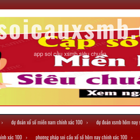
soicauxsmb
app soi cầu xsmb siêu chuẩn
dự đoán xổ số miền nam chính xác 100
dự đoán xsmb hôm nay 
hính xác 100
phương pháp soi cầu xổ số hôm nay chính xác 100