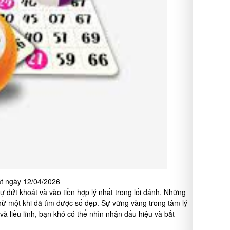
ất ngày 12/04/2026
ự dứt khoát và vào tiền hợp lý nhất trong lối đánh. Những
ừ một khi đã tìm được số đẹp. Sự vững vàng trong tâm lý
 và liều lĩnh, bạn khó có thể nhìn nhận dấu hiệu và bắt