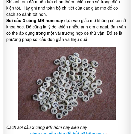
Khi anh em đã muốn lựa chọn thêm nhiều con số trong điều
kiện tốt. Hãy ghi nhớ toàn bộ chi tiết của các giấc mơ để có
cách so sánh tốt hơn.
Soi cầu 3 càng MB hôm nay
dựa vào giấc mơ không có cơ sở
khoa học. Đó cũng là lý do khiến nhiều anh em e ngại. Bạn vẫn
có thể áp dụng trong một vài trường hợp để thử vận. Đó sẽ là
phương pháp soi cầu đơn giản và hiệu quả.
Cách soi cầu 3 càng MB hôm nay siêu hay
»
cách soi cầu dàn đề bất tử hôm nay
«