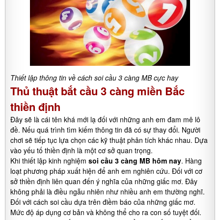
Thiết lập thông tin về cách soi cầu 3 càng MB cực hay
Thủ thuật bắt cầu 3 càng miền Bắc
thiền định
Đây sẽ là cái tên khá mới lạ đối với những anh em đam mê lô
đề. Nếu quá trình tìm kiếm thông tin đã có sự thay đổi. Người
chơi sẽ tiếp tục lựa chọn các kỹ thuật phân tích khác nhau. Dựa
vào yếu tố thiền định là một cơ sở quan trọng.
Khi thiết lập kinh nghiệm
soi cầu 3 càng MB hôm nay
. Hàng
loạt phương pháp xuất hiện để anh em nghiên cứu. Đối với cơ
sở thiền định liên quan đến ý nghĩa của những giấc mơ. Đây
không phải là điều ngẫu nhiên như nhiều anh em thường nghĩ.
Đối với cách soi cầu dựa trên điềm báo của những giấc mơ.
Mức độ áp dụng cơ bản và không thể cho ra con số tuyệt đối.