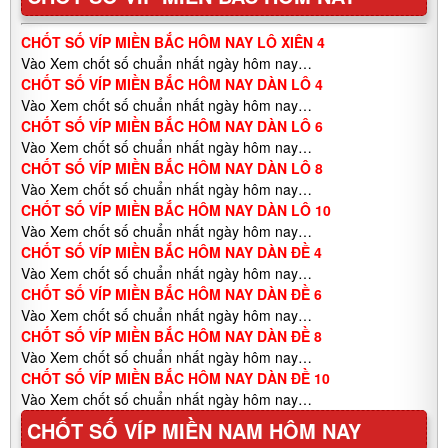
CHỐT SỐ VÍP MIỀN BẮC HÔM NAY LÔ XIÊN 4
Vào Xem chốt số chuẩn nhất ngày hôm nay…
CHỐT SỐ VÍP MIỀN BẮC HÔM NAY DÀN LÔ 4
Vào Xem chốt số chuẩn nhất ngày hôm nay…
CHỐT SỐ VÍP MIỀN BẮC HÔM NAY DÀN LÔ 6
Vào Xem chốt số chuẩn nhất ngày hôm nay…
CHỐT SỐ VÍP MIỀN BẮC HÔM NAY DÀN LÔ 8
Vào Xem chốt số chuẩn nhất ngày hôm nay…
CHỐT SỐ VÍP MIỀN BẮC HÔM NAY DÀN LÔ 10
Vào Xem chốt số chuẩn nhất ngày hôm nay…
CHỐT SỐ VÍP MIỀN BẮC HÔM NAY DÀN ĐỀ 4
Vào Xem chốt số chuẩn nhất ngày hôm nay…
CHỐT SỐ VÍP MIỀN BẮC HÔM NAY DÀN ĐỀ 6
Vào Xem chốt số chuẩn nhất ngày hôm nay…
CHỐT SỐ VÍP MIỀN BẮC HÔM NAY DÀN ĐỀ 8
Vào Xem chốt số chuẩn nhất ngày hôm nay…
CHỐT SỐ VÍP MIỀN BẮC HÔM NAY DÀN ĐỀ 10
Vào Xem chốt số chuẩn nhất ngày hôm nay…
CHỐT SỐ VÍP MIỀN NAM HÔM NAY