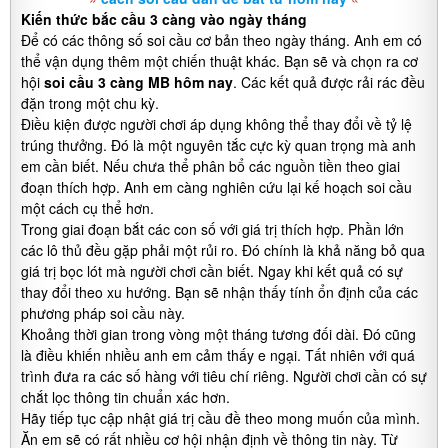
Kiến thức bắc cầu 3 càng vào ngày tháng
Để có các thông số soi cầu cơ bản theo ngày tháng. Anh em có
thể vận dụng thêm một chiến thuật khác. Bạn sẽ và chọn ra cơ
hội
soi cầu 3 càng MB hôm nay
. Các kết quả được rải rác đều
đặn trong một chu kỳ.
Điều kiện được người chơi áp dụng không thể thay đổi về tỷ lệ
trúng thưởng. Đó là một nguyên tắc cực kỳ quan trọng mà anh
em cần biết. Nếu chưa thể phân bổ các nguồn tiền theo giai
đoạn thích hợp. Anh em càng nghiên cứu lại kế hoạch soi cầu
một cách cụ thể hơn.
Trong giai đoạn bắt các con số với giá trị thích hợp. Phần lớn
các lô thủ đều gặp phải một rủi ro. Đó chính là khả năng bỏ qua
giá trị bọc lót mà người chơi cần biết. Ngay khi kết quả có sự
thay đổi theo xu hướng. Bạn sẽ nhận thấy tính ổn định của các
phương pháp soi cầu này.
Khoảng thời gian trong vòng một tháng tương đối dài. Đó cũng
là điều khiến nhiều anh em cảm thấy e ngại. Tất nhiên với quá
trình đưa ra các số hàng với tiêu chí riêng. Người chơi cần có sự
chắt lọc thông tin chuẩn xác hơn.
Hãy tiếp tục cập nhật giá trị cầu đề theo mong muốn của mình.
Ăn em sẽ có rất nhiều cơ hội nhận định về thông tin này. Từ