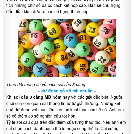
tích những chữ số đã có cách kết hợp cao. Bạn sẽ chú trọng
đến điều kiện đưa ra các số hạng thích hợp.
Theo dõi thông tin về cách soi cầu 3 càng
»
dự đoán xổ số mb chuẩn
«
Khi
soi cầu 3 càng MB hôm nay
với các giải đặc biệt. Người
chơi còn còn quan sát thông tin từ từ giải thưởng. Những kết
quả dự đoán với mục tiêu liên tục khai thác các hệ số. Anh em
sẽ có thêm cơ sở nghiên cứu tốt hơn.
Tỷ lệ soi cầu dựa trên đặc điểm của từng thao tác. Nếu anh em
chỉ chọn cách đánh bạch thủ lô hoặc song thủ lô. Cái cơ hội