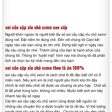
soi cầu cặp xỉu chủ xsmn cao cấp
Người khôn ngoan là người biết lấy số soi cầu cặp xỉu chủ xsmn
đúng nơi. Đặt niềm tin đúng chỗ. Đến với chúng tôi Cam kết
ngày nào các bạn cũng ăn lớn nhé. Đừng bất ngờ vì ngày nào
lấy cầu cũng ăn nhé. Thành công của bạn là hạnh phúc của
chúng tôi. Thông tin “tuyệt mật” hôm nay mà chúng tôi đã phân
tích và chọn lọc kỹ nhất mang đến cho bạn!
soi cầu cặp xỉu chủ xsmn theo là ăn 100%
soi cầu cặp xỉu chủ xsmn là cách chơi lô đề đặc biệt chỉ có ở
miền nam. Nếu anh em là một người yêu thích loto thì đây
chính là một kiểu chơi rất được ưa chuộng và phù hợp . Chốt số
lô đề phát trúng luôn, không nói nhiều. Muốn biết anh em hãy
nhanh tay lấy số ngay
Cái tên soi cầu cặp xỉu chủ xsmn cũng được bắt nguồn từ
những câu chuyện thú vị được truyền tai từ rất lâu. Vì thế lượng
người chơi cầu này là rất đông đảo . Chúng tôi có cầu đẹp chốt