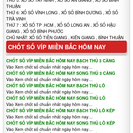
THỨ 5: XỔ SỐ TÂY NINH , XỔ SỐ AN GIANG , XỔ SỐ BÌNH
THUẬN
THỨ 6: XỔ SỐ VĨNH LONG , XỔ SỐ BÌNH DƯƠNG , XỔ SỐ
TRÀ VINH
THỨ 7 : XỔ SỐ TP .HCM , XỔ SỐ LONG AN , XỔ SỐ HẬU
GIANG , XỔ SỐ BÌNH PHƯỚC
CHỦ NHẬT: XỔ SỐ TIỀN GIANG , KIÊN GIANG , BÌNH THUẬN
CHỐT SỐ VÍP MIỀN BẮC HÔM NAY
CHỐT SỐ VÍP MIỀN BẮC HÔM NAY BẠCH THỦ 3 CÀNG
Vào Xem chốt số chuẩn nhất ngày hôm nay…
CHỐT SỐ VÍP MIỀN BẮC HÔM NAY SONG THỦ 3 CÀNG
Vào Xem chốt số chuẩn nhất ngày hôm nay…
CHỐT SỐ VÍP MIỀN BẮC HÔM NAY BẠCH THỦ LÔ
Vào Xem chốt số chuẩn nhất ngày hôm nay…
CHỐT SỐ VÍP MIỀN BẮC HÔM NAY SONG THỦ LÔ
Vào Xem chốt số chuẩn nhất ngày hôm nay…
CHỐT SỐ VÍP MIỀN BẮC HÔM NAY BẠCH THỦ LÔ KÉP
Vào Xem chốt số chuẩn nhất ngày hôm nay…
CHỐT SỐ VÍP MIỀN BẮC HÔM NAY SONG THỦ LÔ KÉP
Vào Xem chốt số chuẩn nhất ngày hôm nay…