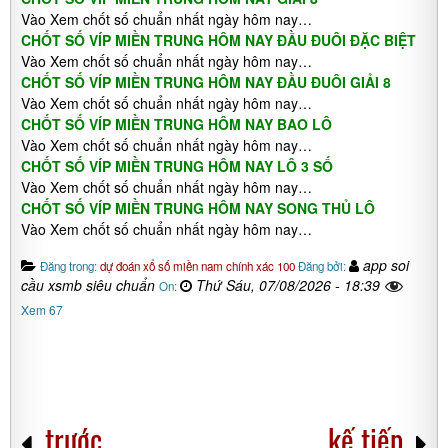
Vào Xem chốt số chuẩn nhất ngày hôm nay…
CHỐT SỐ VÍP MIỀN TRUNG HÔM NAY ĐẦU ĐUÔI ĐẶC BIỆT
Vào Xem chốt số chuẩn nhất ngày hôm nay…
CHỐT SỐ VÍP MIỀN TRUNG HÔM NAY ĐẦU ĐUÔI GIẢI 8
Vào Xem chốt số chuẩn nhất ngày hôm nay…
CHỐT SỐ VÍP MIỀN TRUNG HÔM NAY BAO LÔ
Vào Xem chốt số chuẩn nhất ngày hôm nay…
CHỐT SỐ VÍP MIỀN TRUNG HÔM NAY LÔ 3 SỐ
Vào Xem chốt số chuẩn nhất ngày hôm nay…
CHỐT SỐ VÍP MIỀN TRUNG HÔM NAY SONG THỦ LÔ
Vào Xem chốt số chuẩn nhất ngày hôm nay…
app soi
Đăng trong:
dự đoán xổ số miền nam chính xác 100
Đăng bởi:
cầu xsmb siêu chuẩn
Thứ Sáu, 07/08/2026 - 18:39
On:
Xem 67
trước
kế tiếp