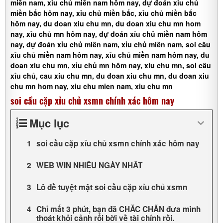
miền nam, xỉu chủ miền nam hôm nay, dự đoán xỉu chủ
miền bắc hôm nay, xỉu chủ miền bắc, xỉu chủ miền bắc
hôm nay, du doan xiu chu mn, du doan xiu chu mn hom
nay, xỉu chủ mn hôm nay, dự đoán xỉu chủ miền nam hôm
nay, dự đoán xỉu chủ miền nam, xỉu chủ miền nam, soi cầu
xỉu chủ miền nam hôm nay, xỉu chủ miền nam hôm nay, du
doan xiu chu mn, xỉu chủ mn hôm nay, xiu chu mn, soi cầu
xỉu chủ, cau xiu chu mn, du doan xiu chu mn, du doan xiu
chu mn hom nay, xiu chu mien nam, xiu chu mn
soi cầu cặp xỉu chủ xsmn chính xác hôm nay
Mục lục
soi cầu cặp xỉu chủ xsmn chính xác hôm nay
WEB WIN NHIỀU NGÀY NHẤT
Lô đề tuyệt mật soi cầu cặp xỉu chủ xsmn
Chỉ mất 3 phút, bạn đã CHẮC CHẮN đưa mình
thoát khỏi cảnh rối bời về tài chính rồi.