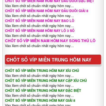
CHỐT SỐ VÍP MIỀN NAM HÔM NAY ĐẦU ĐUÔI ĐẶC BIỆT
Vào Xem chốt số chuẩn nhất ngày hôm nay…
CHỐT SỐ VÍP MIỀN NAM HÔM NAY ĐẦU ĐUÔI GIẢI 8
Vào Xem chốt số chuẩn nhất ngày hôm nay…
CHỐT SỐ VÍP MIỀN NAM HÔM NAY BAO LÔ
Vào Xem chốt số chuẩn nhất ngày hôm nay…
CHỐT SỐ VÍP MIỀN NAM HÔM NAY LÔ 3 SỐ
Vào Xem chốt số chuẩn nhất ngày hôm nay…
CHỐT SỐ VÍP MIỀN NAM HÔM NAY SONG THỦ LÔ
Vào Xem chốt số chuẩn nhất ngày hôm nay…
CHỐT SỐ VÍP MIỀN TRUNG HÔM NAY
CHỐT SỐ VÍP MIỀN TRUNG HÔM NAY XỈU CHỦ
Vào Xem chốt số chuẩn nhất ngày hôm nay…
CHỐT SỐ VÍP MIỀN TRUNG HÔM NAY CẶP XỈU CHỦ
Vào Xem chốt số chuẩn nhất ngày hôm nay…
CHỐT SỐ VÍP MIỀN TRUNG HÔM NAY ĐẶC BIỆT
Vào Xem chốt số chuẩn nhất ngày hôm nay…
CHỐT SỐ VÍP MIỀN TRUNG HÔM NAY GIẢI 8
Vào Xem chốt số chuẩn nhất ngày hôm nay…