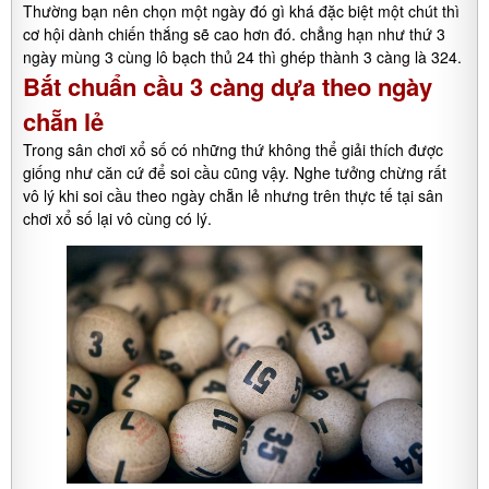
Thường bạn nên chọn một ngày đó gì khá đặc biệt một chút thì
cơ hội dành chiến thắng sẽ cao hơn đó. chẳng hạn như thứ 3
ngày mùng 3 cùng lô bạch thủ 24 thì ghép thành 3 càng là 324.
Bắt chuẩn cầu 3 càng dựa theo ngày
chẵn lẻ
Trong sân chơi xổ số có những thứ không thể giải thích được
giống như căn cứ để soi cầu cũng vậy. Nghe tưởng chừng rất
vô lý khi soi cầu theo ngày chẵn lẻ nhưng trên thực tế tại sân
chơi xổ số lại vô cùng có lý.