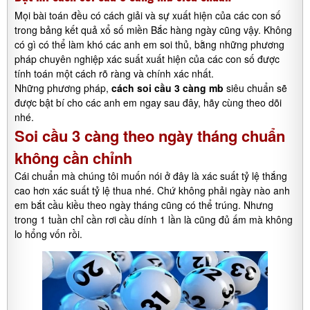
Mọi bài toán đều có cách giải và sự xuất hiện của các con số
trong bảng kết quả xổ số miền Bắc hàng ngày cũng vậy. Không
có gì có thể làm khó các anh em soi thủ, bằng những phương
pháp chuyên nghiệp xác suất xuất hiện của các con số được
tính toán một cách rõ ràng và chính xác nhất.
Những phương pháp,
cách soi cầu 3 càng mb
siêu chuẩn sẽ
được bật bí cho các anh em ngay sau đây, hãy cùng theo dõi
nhé.
Soi cầu 3 càng theo ngày tháng chuẩn
không cần chỉnh
Cái chuẩn mà chúng tôi muốn nói ở đây là xác suất tỷ lệ thắng
cao hơn xác suất tỷ lệ thua nhé. Chứ không phải ngày nào anh
em bắt cầu kiều theo ngày tháng cũng có thể trúng. Nhưng
trong 1 tuần chỉ cần rơi cầu dính 1 lần là cũng đủ ấm mà không
lo hổng vốn rồi.