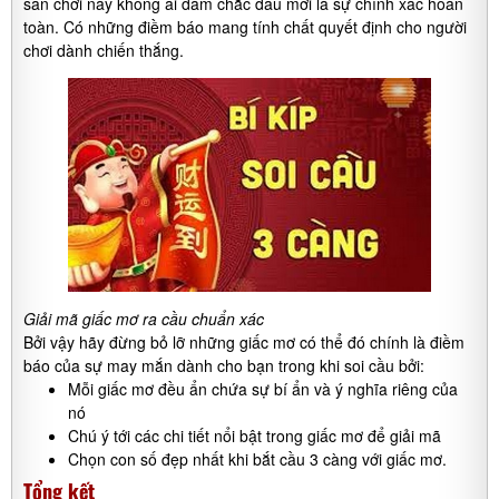
sân chơi này không ai dám chắc đâu mới là sự chính xác hoàn
toàn. Có những điềm báo mang tính chất quyết định cho người
chơi dành chiến thắng.
Giải mã giấc mơ ra cầu chuẩn xác
Bởi vậy hãy đừng bỏ lỡ những giấc mơ có thể đó chính là điềm
báo của sự may mắn dành cho bạn trong khi soi cầu bởi:
Mỗi giấc mơ đều ẩn chứa sự bí ẩn và ý nghĩa riêng của
nó
Chú ý tới các chi tiết nổi bật trong giấc mơ để giải mã
Chọn con số đẹp nhất khi bắt cầu 3 càng với giấc mơ.
Tổng kết