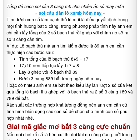
Tổng đề cách soi cầu 3 càng mb chứ nhiều ẩn số may mắn
»
soi cầu dàn lô xsmb hôm nay
«
Tìm được con số làm bạch thủ lô mới là điều quyết định trong
mọi tình huống bắt 3 càng. trong phương pháp tính này anh em
chỉ cần lấy tổng của 2 số bạch thủ rồi ghép với chính nó sẽ ra
số 3 càng cần tìm.
Ví dụ: Lô bạch thủ mà anh tìm kiếm được là 89 anh em cần
thực hiện các bước sau:
Tính tổng của lô bạch thủ 8+9 = 17
17>10 nên tiếp tục lấy 1+7 = 8
Lấy 8 ghép với lô bạch thủ 89
Được 3 càng 889 bắt trong ngày hôm nay
Hoặc có nhiều anh em sẽ bắt theo kiểu lấy lần lượt 2 số của kết
quả tổng lô bạch thủ ghép với lô bạch thủ ra 2 số 3 càng 189 và
789 để bắt.
Xác suất các trường hợp khá tương đồng nên anh em căn cứ
tình hình biến động các con số để chọn cho mình con số phù
hợp nhất nhé.
Giải mã giấc mơ bắt 3 càng cực chuẩn
Nếu nói chơi xổ số là hên xui thì đôi khi nó cũng đúng, bởi trong