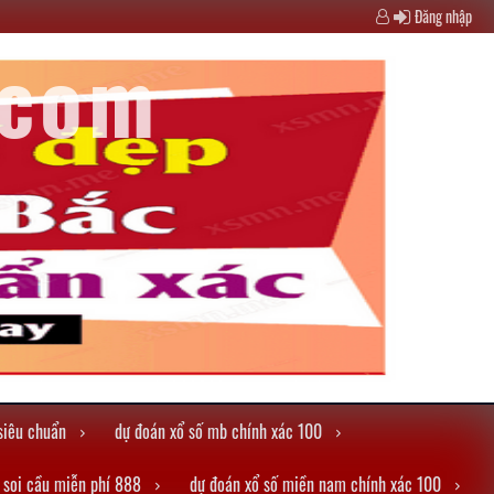
Đăng nhập
.com
siêu chuẩn
dự đoán xổ số mb chính xác 100
soi cầu miễn phí 888
dự đoán xổ số miền nam chính xác 100