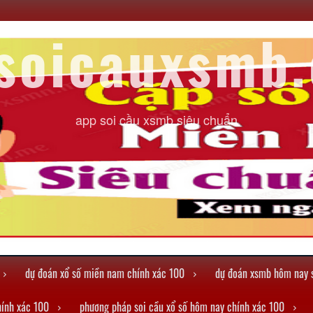
soicauxsmb
app soi cầu xsmb siêu chuẩn
dự đoán xổ số miền nam chính xác 100
dự đoán xsmb hôm nay 
hính xác 100
phương pháp soi cầu xổ số hôm nay chính xác 100