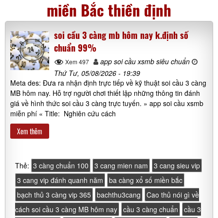
miền Bắc thiền định
soi cầu 3 càng mb hôm nay k.định số
chuẩn 99%
app soi cầu xsmb siêu chuẩn
Xem 497
Thứ Tư, 05/08/2026 - 19:39
Meta des: Đưa ra nhận định trực tiếp về kỹ thuật soi cầu 3 càng
MB hôm nay. Hỗ trợ người chơi thiết lập những thông tin đánh
giá về hình thức soi cầu 3 càng trực tuyến. » app soi cầu xsmb
miễn phí « Title: Nghiên cứu cách
Xem thêm
Thẻ:
3 càng chuẩn 100
3 cang mien nam
3 cang sieu vip
3 cang vip đánh quanh năm
ba càng xổ số miền bắc
bạch thủ 3 càng vip 365
bachthu3cang
Cao thủ nói gì về
cách soi cầu 3 càng MB hôm nay
cầu 3 càng chuẩn
cầu 3