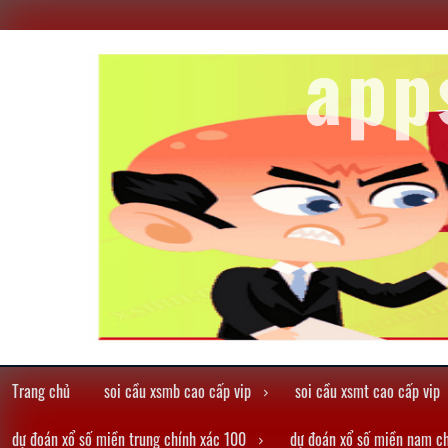
app
Trang chủ
soi cầu xsmb cao cấp vip
soi cầu xsmt cao cấp vip
dự đoán xổ số miền trung chính xác 100
dự đoán xổ số miền nam c