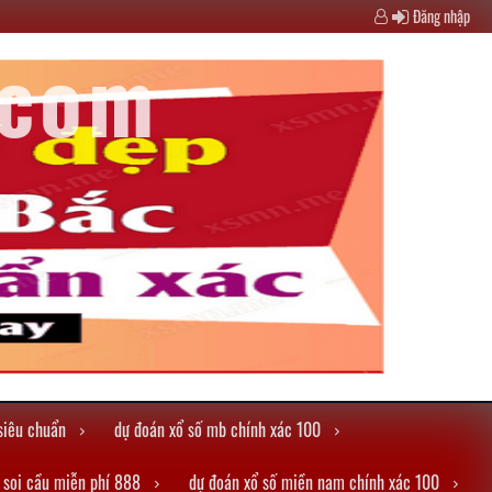
Đăng nhập
.com
siêu chuẩn
dự đoán xổ số mb chính xác 100
soi cầu miễn phí 888
dự đoán xổ số miền nam chính xác 100