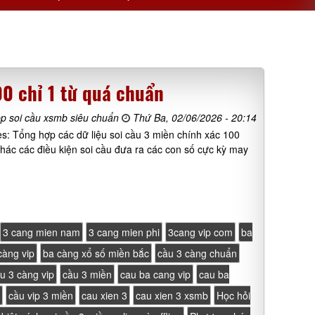
00 chỉ 1 từ quá chuẩn
p soi cầu xsmb siêu chuẩn
Thứ Ba, 02/06/2026 - 20:14
s: Tổng hợp các dữ liệu soi cầu 3 miền chính xác 100
 thác các điều kiện soi cầu đưa ra các con số cực kỳ may
3 cang mien nam
3 cang mien phi
3cang vip com
ba
càng vip
ba càng xổ số miền bắc
cầu 3 càng chuẩn
u 3 càng vip
cầu 3 miền
cau ba cang vip
cau ba
y
cầu vip 3 miền
cau xien 3
cau xien 3 xsmb
Học hỏi