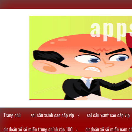
app
Trang chủ
soi cầu xsmb cao cấp vip
soi cầu xsmt cao cấp vip
dự đoán xổ số miền trung chính xác 100
dự đoán xổ số miền nam c