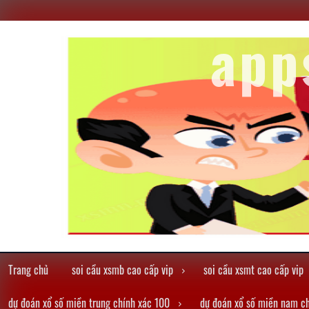
app
Trang chủ
soi cầu xsmb cao cấp vip
soi cầu xsmt cao cấp vip
dự đoán xổ số miền trung chính xác 100
dự đoán xổ số miền nam c