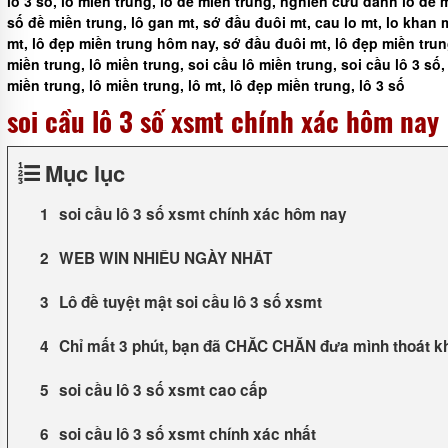
lô 3 số, lô miền trung, lô đề miền trung, nghiên cứu đánh lô de 
số đề miền trung, lô gan mt, sớ đầu đuôi mt, cau lo mt, lo khan mt,
mt, lô đẹp miền trung hôm nay, sớ đầu đuôi mt, lô đẹp miền trung
miền trung, lô miền trung, soi cầu lô miền trung, soi cầu lô 3 số
miền trung, lô miền trung, lô mt, lô đẹp miền trung, lô 3 số
soi cầu lô 3 số xsmt chính xác hôm nay
Mục lục
soi cầu lô 3 số xsmt chính xác hôm nay
WEB WIN NHIỀU NGÀY NHẤT
Lô đề tuyệt mật soi cầu lô 3 số xsmt
Chỉ mất 3 phút, bạn đã CHẮC CHẮN đưa mình thoát khỏi
soi cầu lô 3 số xsmt cao cấp
soi cầu lô 3 số xsmt chính xác nhất