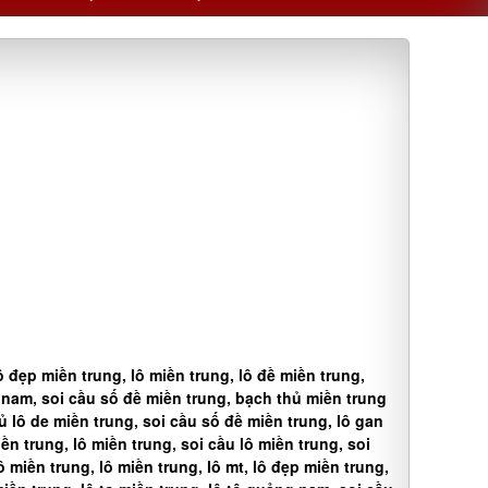
 đẹp miền trung, lô miền trung, lô đề miền trung,
 nam, soi cầu số đề miền trung, bạch thủ miền trung
ủ lô de miền trung, soi cầu số đề miền trung, lô gan
ền trung, lô miền trung, soi cầu lô miền trung, soi
ô miền trung, lô miền trung, lô mt, lô đẹp miền trung,