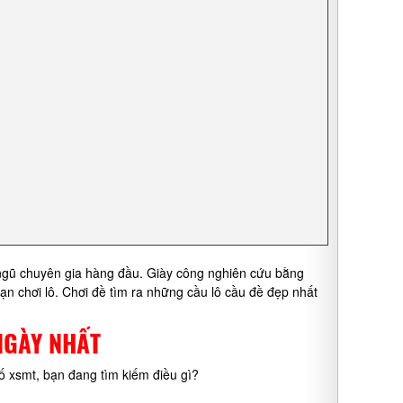
i ngũ chuyên gia hàng đầu. Giày công nghiên cứu bằng
 chơi lô. Chơi đề tìm ra những cầu lô cầu đề đẹp nhất
NGÀY NHẤT
ố xsmt, bạn đang tìm kiếm điều gì?