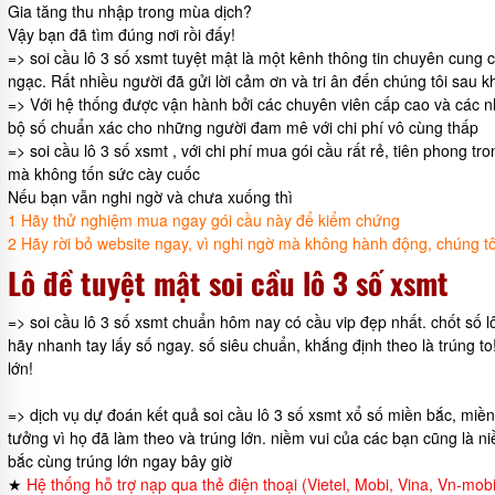
Gia tăng thu nhập trong mùa dịch?
Vậy bạn đã tìm đúng nơi rồi đấy!
=> soi cầu lô 3 số xsmt tuyệt mật là một kênh thông tin chuyên cung
ngạc. Rất nhiều người đã gửi lời cảm ơn và tri ân đến chúng tôi sau kh
=> Với hệ thống được vận hành bởi các chuyên viên cấp cao và các 
bộ số chuẩn xác cho những người đam mê với chi phí vô cùng thấp
=> soi cầu lô 3 số xsmt , với chi phí mua gói cầu rất rẻ, tiên phong t
mà không tốn sức cày cuốc
Nếu bạn vẫn nghi ngờ và chưa xuống thì
1 Hãy thử nghiệm mua ngay gói cầu này để kiểm chứng
2 Hãy rời bỏ website ngay, vì nghi ngờ mà không hành động, chúng t
Lô đề tuyệt mật soi cầu lô 3 số xsmt
=> soi cầu lô 3 số xsmt chuẩn hôm nay có cầu vip đẹp nhất. chốt số l
hãy nhanh tay lấy số ngay. số siêu chuẩn, khắng định theo là trúng to!
lớn!
=> dịch vụ dự đoán kết quả soi cầu lô 3 số xsmt xổ số miền bắc, miền
tưởng vì họ đã làm theo và trúng lớn. niềm vui của các bạn cũng là n
bắc cùng trúng lớn ngay bây giờ
★
Hệ thống hỗ trợ nạp qua thẻ điện thoại (Vietel, Mobi, Vina, Vn-mobi