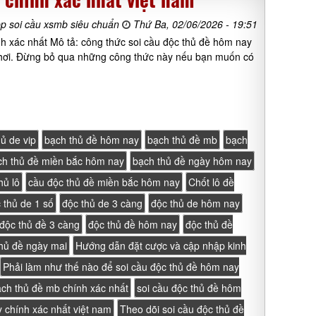
p soi cầu xsmb siêu chuẩn
Thứ Ba, 02/06/2026 - 19:51
nh xác nhất Mô tả: công thức soi cầu độc thủ đề hôm nay
chơi. Đừng bỏ qua những công thức này nếu bạn muốn có
ủ de vip
bạch thủ đề hôm nay
bạch thủ đề mb
bạch
ch thủ đề miền bắc hôm nay
bạch thủ đề ngày hôm nay
hủ lô
cầu độc thủ đề miền bắc hôm nay
Chốt lô đề
 thủ de 1 số
độc thủ de 3 càng
độc thủ de hôm nay
độc thủ đề 3 càng
độc thủ đề hôm nay
độc thủ đề
hủ đề ngày mai
Hướng dẫn đặt cược và cập nhập kinh
Phải làm như thế nào để soi cầu độc thủ đề hôm nay
ạch thủ đề mb chính xác nhất
soi cầu độc thủ đề hôm
 chính xác nhất việt nam
Theo dõi soi cầu độc thủ đề