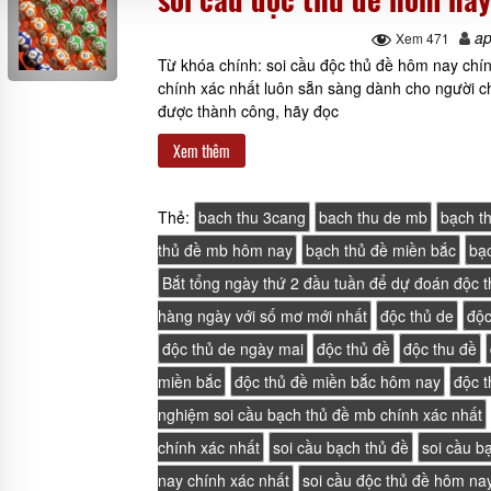
ap
Xem 471
Từ khóa chính: soi cầu độc thủ đề hôm nay chí
chính xác nhất luôn sẵn sàng dành cho người 
được thành công, hãy đọc
Xem thêm
Thẻ:
bach thu 3cang
bach thu de mb
bạch th
thủ đề mb hôm nay
bạch thủ đề miền bắc
bạ
Bắt tổng ngày thứ 2 đầu tuần để dự đoán độc t
hàng ngày với số mơ mới nhất
độc thủ de
độc
độc thủ de ngày mai
độc thủ đề
độc thu đề
miền bắc
độc thủ đề miền bắc hôm nay
độc t
nghiệm soi cầu bạch thủ đề mb chính xác nhất
chính xác nhất
soi cầu bạch thủ đề
soi cầu b
nay chính xác nhất
soi cầu độc thủ đề hôm nay