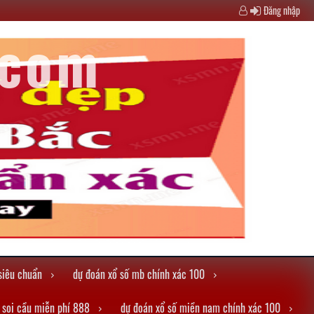
Đăng nhập
.com
siêu chuẩn
dự đoán xổ số mb chính xác 100
soi cầu miễn phí 888
dự đoán xổ số miền nam chính xác 100