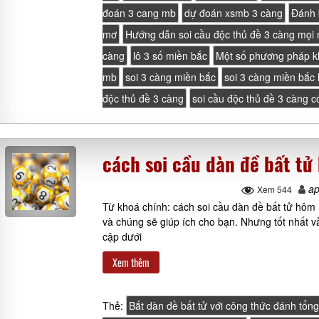
đoán 3 cang mb
dự đoán xsmb 3 càng
Đánh 
mơ
Hướng dẫn soi cầu độc thủ đề 3 càng mọi
càng
lô 3 số miền bắc
Một số phương pháp k
mb
soi 3 càng miền bắc
soi 3 càng miền bắc
độc thủ đề 3 càng
soi cầu độc thủ đề 3 càng có
cách soi cầu dàn đề bất tử
ap
Xem 544
Từ khoá chính: cách soi cầu dàn đề bất tử hôm 
và chúng sẽ giúp ích cho bạn. Nhưng tốt nhất v
cập dưới
Xem thêm
Thẻ:
Bắt dàn đề bất tử với công thức đánh tổn