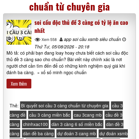
chuẩn từ chuyên gia
soi cầu độc thủ đề 3 càng có tỷ lệ ăn cao
nhất
app soi cầu xsmb siêu chuẩn
Xem 558
Thứ Tư, 05/08/2026 - 20:18
Mô tả: có phải bạn đang loay hoay chưa biết cách soi cầu độc
thủ đề 3 càng sao cho chuẩn? Bài viết này chính xác là nơi
người chơi cần tìm đến để có những kinh nghiệm quý giá khi
đánh ba càng. » xổ số minh ngọc chuẩn
Xem thêm
Thẻ:
Bí quyết soi cầu 3 càng chuẩn từ chuyên gia
cầu 3
càng đề
cầu 3 càng miền bắc
cau 3cang mb
cầu đề 3
càng
chinhxac100
dàn 3 càng 6 số miền bắc
dàn đề 3
càng
dàn đề ba càng
dự đoán 3 cang mb
dự đoán xsmb