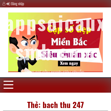
Đăng nhập
appsoicaux
smb.com
app soi cầu xsmb siêu chuẩn
Thẻ:
bach thu 247