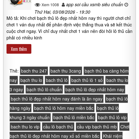
app soi cầu xsmb siêu chuẩn
Xem 1008
Thứ Hai, 03/08/2026 - 19:30
Mô tả: Khi chơi bạch thủ lô đẹp nhất hôm nay thì người chơi chỉ
chơi 1 ván duy nhất để phân định việc thắng thua và sẽ kết thúc
cuộc chơi ngay. Vì chỉ duy nhất chơi 1 ván nên đòi hỏi lô thủ cần
phải có nhiều kinh
Xem thêm
Thẻ:
bach thu 247
bach thu 3cang
bạch thủ ba càng hôm
nay
bạch thu lo
bach thủ lô
bạch thủ lô 1 số
bach thu lo
3 ngay
bạch thủ lô chuẩn
bạch thủ lô đẹp nhất hôm nay
bạch thủ lô đẹp nhất hôm nay đánh là ăn ngay
bạch thủ lô
hàng ngày
bạch thủ lô hôm nay miền bắc
bạch thủ lô
khung 3 ngày chuẩn
bạch thủ lô miền bắc
bạch thủ lô vip
bach thu lo vip
cầu lô bạch thủ
cầu vip bạch thủ mb
Chơi
bạch thủ lô đẹp nhất hôm nay xổ số miền bắc
Khái niệm