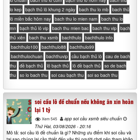
lo chuan
bach thu lo com
bạch thủ lô hôm nay
bach thu
lo kep
bạch thủ lô khung 2 ngày
bach thu lo mb
bach thủ
lô miền bắc hôm nay
bach thu lo mien nam
bach thu lo
mn
bạch thủ lô vip
bach thu mien bac
bach thu vip
bạch
thủ xiên
bach thu xsmb
bachthulo
bachthulo info
bachthulo100
bachthulo88
bachthulo99
bachthulochuan
bachthuvip
cầu bạch thủ lô
cau de bach
thu
đề bạch thủ
lô bạch thủ
lô đề bạch thủ
so de bach
thu
so lo bach thu
soi cau bạch thu
soi so bach thu
soi cầu lô đề chuẩn nếu không ăn xin hoàn
lại 1 tỷ
app soi cầu xsmb siêu chuẩn
Xem 545
Thứ Hai, 03/08/2026 - 20:16
Mô tả: soi cầu lô đề chuẩn là gì? Những ưu điểm khi soi cầu và
tại sao chúng lại cần thiết đến vậy thì người chơi nên tham khảo