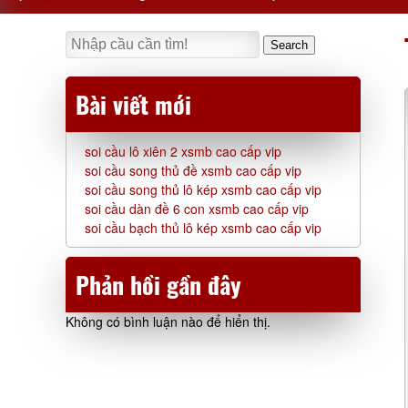
Search
Bài viết mới
soi cầu lô xiên 2 xsmb cao cấp vip
soi cầu song thủ đề xsmb cao cấp vip
soi cầu song thủ lô kép xsmb cao cấp vip
soi cầu dàn đề 6 con xsmb cao cấp vip
soi cầu bạch thủ lô kép xsmb cao cấp vip
Phản hồi gần đây
Không có bình luận nào để hiển thị.