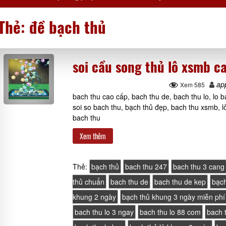
Thẻ:
đề bạch thủ
soi cầu song thủ lô xsmb ca
ap
Xem 585
bach thu cao cấp, bach thu de, bach thu lo, lo b
soi so bach thu, bạch thủ đẹp, bach thu xsmb, l
bach thu
Xem thêm
Thẻ:
bạch thủ
bach thu 247
bach thu 3 cang
thủ chuẩn
bach thu de
bach thu de kep
bạch
khung 2 ngày
bạch thủ khung 3 ngày miễn phí
bach thu lo 3 ngay
bach thu lo 88 com
bach 