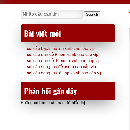
Search
Bài viết mới
soi cầu bạch thủ lô xsmb cao cấp vip
soi cầu dàn đề 6 con xsmb cao cấp vip
soi cầu dàn đề 10 con xsmb cao cấp vip
soi cầu song thủ đề xsmb cao cấp vip
soi cầu song thủ lô kép xsmb cao cấp vip
Phản hồi gần đây
Không có bình luận nào để hiển thị.