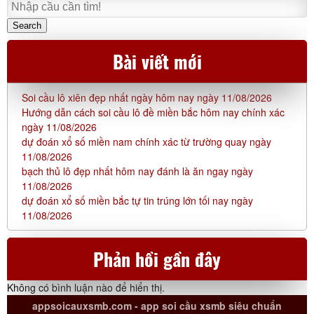
Search
Bài viết mới
Soi cầu lô xiên đẹp nhất ngày hôm nay ngày 11/08/2026
Hướng dẫn cách soi cầu lô đề miền bắc hôm nay chính xác
ngày 11/08/2026
dự đoán xổ số miền nam chính xác từ trường quay ngày
11/08/2026
bạch thủ lô đẹp nhất hôm nay đánh là ăn ngay ngày
11/08/2026
dự đoán xổ số miền bắc tự tin trúng lớn tối nay ngày
11/08/2026
Phản hồi gần đây
Không có bình luận nào để hiển thị.
appsoicauxsmb.com - app soi cầu xsmb siêu chuẩn