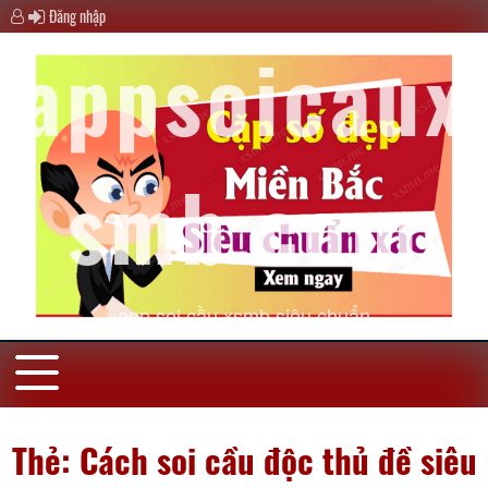
Đăng nhập
appsoicaux
smb.com
app soi cầu xsmb siêu chuẩn
Thẻ:
Cách soi cầu độc thủ đề siêu