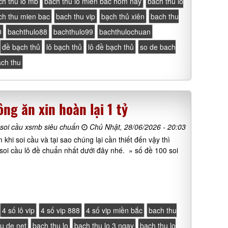
ch thu lo mb
bach thủ lô miền bắc hôm nay
bach thu lo
ch thu mien bac
bach thu vip
bạch thủ xiên
bach thu
0
bachthulo88
bachthulo99
bachthulochuan
đề bạch thủ
lô bạch thủ
lô đề bạch thủ
so de bach
ach thu
ng ăn xin hoàn lại 1 tỷ
soi cầu xsmb siêu chuẩn
Chủ Nhật, 28/06/2026 - 20:03
khi soi cầu và tại sao chúng lại cần thiết đến vậy thì
oi cầu lô đề chuẩn nhất dưới đây nhé. » số đề 100 soi
4 số lô vip
4 số vip 888
4 số vip miền bắc
bach thu
u de net
bach thu lo
bach thu lo 3 ngay
bach thu lo