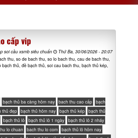
o cấp vip
p soi cầu xsmb siêu chuẩn
Thứ Ba, 30/06/2026 - 20:07
ach thu, so de bach thu, so lo bach thu, cau de bach thu,
ô bạch thủ, đề bạch thủ, soi cau bach thu, bạch thủ kép,
bạch thủ ba càng hôm nay
bach thu cao cấp
bạch
 thủ đẹp
bạch thủ hôm nay
bạch thủ kép
bạch thủ
bạch thủ lô
bạch thủ lô 1 ngày
bạch thủ lô 2 nháy
thu lo chuan
bach thu lo com
bạch thủ lô hôm nay