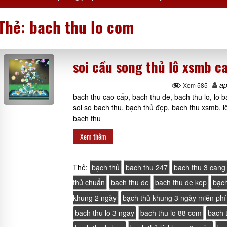
Thẻ:
bach thu lo com
soi cầu song thủ lô xsmb ca
ap
Xem 585
bach thu cao cấp, bach thu de, bach thu lo, lo b
soi so bach thu, bạch thủ đẹp, bach thu xsmb, l
bach thu
Xem thêm
Thẻ:
bạch thủ
bach thu 247
bach thu 3 cang
thủ chuẩn
bach thu de
bach thu de kep
bạch
khung 2 ngày
bạch thủ khung 3 ngày miễn phí
bach thu lo 3 ngay
bach thu lo 88 com
bach 