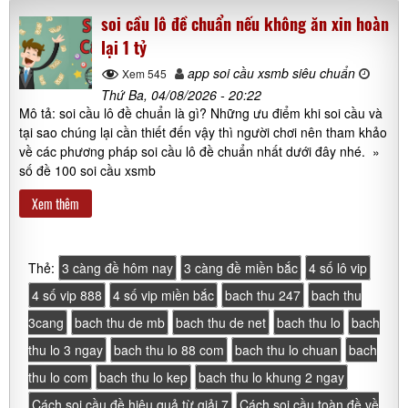
soi cầu lô đề chuẩn nếu không ăn xin hoàn
lại 1 tỷ
app soi cầu xsmb siêu chuẩn
Xem 545
Thứ Ba, 04/08/2026 - 20:22
Mô tả: soi cầu lô đề chuẩn là gì? Những ưu điểm khi soi cầu và
tại sao chúng lại cần thiết đến vậy thì người chơi nên tham khảo
về các phương pháp soi cầu lô đề chuẩn nhất dưới đây nhé. »
số đề 100 soi cầu xsmb
Xem thêm
Thẻ:
3 càng đề hôm nay
3 càng đề miền bắc
4 số lô vip
4 số vip 888
4 số vip miền bắc
bach thu 247
bach thu
3cang
bach thu de mb
bach thu de net
bach thu lo
bach
thu lo 3 ngay
bach thu lo 88 com
bach thu lo chuan
bach
thu lo com
bach thu lo kep
bach thu lo khung 2 ngay
Cách soi cầu đề hiệu quả từ giải 7
Cách soi cầu toàn đề về