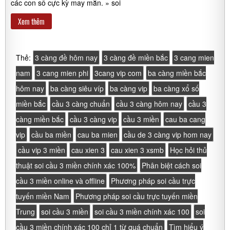
các con số cực kỳ may mắn. » soi
Xem thêm
Thẻ:
3 càng đề hôm nay
3 càng đề miền bắc
3 cang mien
nam
3 cang mien phi
3cang vip com
ba càng miền bắc
hôm nay
ba càng siêu víp
ba càng vip
ba càng xổ số
miền bắc
cầu 3 càng chuẩn
cầu 3 càng hôm nay
cầu 3
càng miền bắc
cầu 3 càng vip
cầu 3 miền
cau ba cang
vip
cầu ba miền
cau ba mien
cầu de 3 càng vip hom nay
cầu vip 3 miền
cau xien 3
cau xien 3 xsmb
Học hỏi thủ
thuật soi cầu 3 miền chính xác 100%
Phân biệt cách soi
cầu 3 miền online và offline
Phương pháp soi cầu trực
tuyến miền Nam
Phương pháp soi cầu trực tuyến miền
Trung
soi cầu 3 miền
soi cầu 3 miền chính xác 100
soi
cầu 3 miền chính xác 100 chỉ 1 từ quá chuẩn
Tìm hiểu ý