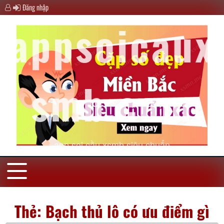
Đăng nhập
appsoicaux
smb.com
app soi cầu xsmb siêu chuẩn
Thẻ:
Bạch thủ lô có ưu điểm gì