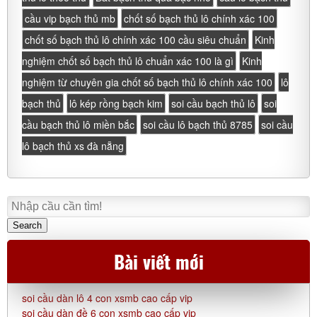
cầu vip bạch thủ mb
chốt số bạch thủ lô chính xác 100
chốt số bạch thủ lô chính xác 100 cầu siêu chuẩn
Kinh
nghiệm chốt số bạch thủ lô chuẩn xác 100 là gì
Kinh
nghiệm từ chuyên gia chốt số bạch thủ lô chính xác 100
lô
bạch thủ
lô kép rồng bạch kim
soi cầu bạch thủ lô
soi
cầu bạch thủ lô miền bắc
soi cầu lô bạch thủ 8785
soi cầu
lô bạch thủ xs đà nẵng
Search
Bài viết mới
soi cầu dàn lô 4 con xsmb cao cấp vip
soi cầu dàn đề 6 con xsmb cao cấp vip