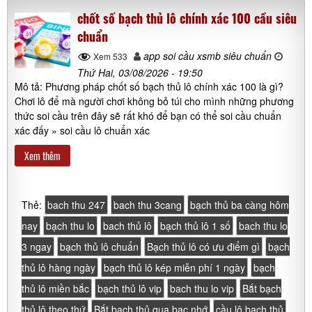
chốt số bạch thủ lô chính xác 100 cầu siêu
chuẩn
app soi cầu xsmb siêu chuẩn
Xem 533
Thứ Hai, 03/08/2026 - 19:50
Mô tả: Phương pháp chốt số bạch thủ lô chính xác 100 là gì?
Chơi lô để mà người chơi không bỏ túi cho mình những phương
thức soi cầu trên đây sẽ rất khó để bạn có thể soi cầu chuẩn
xác đấy » soi cầu lô chuẩn xác
Xem thêm
Thẻ:
bach thu 247
bach thu 3cang
bạch thủ ba càng hôm
nay
bạch thu lo
bach thủ lô
bạch thủ lô 1 số
bach thu lo
3 ngay
bạch thủ lô chuẩn
Bạch thủ lô có ưu điểm gì
bạch
thủ lô hàng ngày
bạch thủ lô kép miễn phí 1 ngày
bạch
thủ lô miền bắc
bạch thủ lô vip
bach thu lo vip
Bắt bạch
thủ lô theo thứ
Bắt bạch thủ qua bạc nhớ
cầu lô bạch thủ