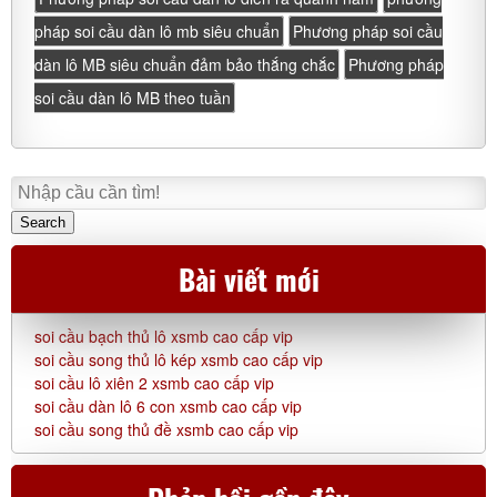
pháp soi cầu dàn lô mb siêu chuẩn
Phương pháp soi cầu
dàn lô MB siêu chuẩn đảm bảo thắng chắc
Phương pháp
soi cầu dàn lô MB theo tuần
Search
Bài viết mới
soi cầu bạch thủ lô xsmb cao cấp vip
soi cầu song thủ lô kép xsmb cao cấp vip
soi cầu lô xiên 2 xsmb cao cấp vip
soi cầu dàn lô 6 con xsmb cao cấp vip
soi cầu song thủ đề xsmb cao cấp vip