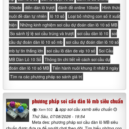
10lode
diễn dàn lô trượt
đánh đề online 10lode
Hình thức
nuôi đề dàn tự nhiên
lô 10 số
Loại bỏ những con số ít xuất
hiện
Những kinh nghiệm soi cầu dự đoán dàn lô 10 số MB
So sánh tỷ lệ soi cầu trúng và trượt
soi cầu dàn lô 10
soi
cầu dự đoán dàn lô 10 số mb
soi cầu dự đoán dàn lô 10 số
mb tự tin thắng lớn
soi cầu lô dàn de vip 10 số
Soi Cầu
MB Dàn Lô 10 Số
Thông tin chi tiết về cách soi cầu dự
đoán dàn lô 10 số MB
Tiến hành nuôi khung ít nhất 3 ngày
Tìm ra các phương pháp so sánh giá trị
phương pháp soi cầu dàn lô mb siêu chuẩn
app soi cầu xsmb siêu chuẩn
Xem 502
Thứ Sáu, 07/08/2026 - 19:54
Meta des: phương pháp soi cầu dàn lô MB siêu
chuẩn được đưa ra để người chơi theo dõi. Tìm hiểu những con