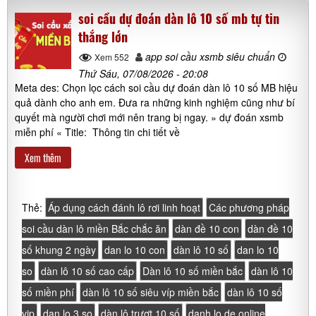
soi cầu dự đoán dàn lô 10 số mb tự tin
thắng lớn
app soi cầu xsmb siêu chuẩn
Xem 552
Thứ Sáu, 07/08/2026 - 20:08
Meta des: Chọn lọc cách soi cầu dự đoán dàn lô 10 số MB hiệu
quả dành cho anh em. Đưa ra những kinh nghiệm cũng như bí
quyết mà người chơi mới nên trang bị ngay. » dự đoán xsmb
miễn phí « Title: Thông tin chi tiết về
Xem thêm
Thẻ:
Áp dụng cách đánh lô rơi linh hoạt
Các phương pháp
soi cầu dàn lô miền Bắc chắc ăn
dàn đề 10 con
dàn đề 10
số khung 2 ngày
dan lo 10 con
dàn lô 10 số
dan lo 10
so
dàn lô 10 số cao cấp
Dàn lô 10 số miền bắc
dàn lô 10
số miền phí
dàn lô 10 số siêu víp miền bắc
dàn lô 10 số
vip
dan lo 3 so
dàn lô trượt 10 số
danh lo de online