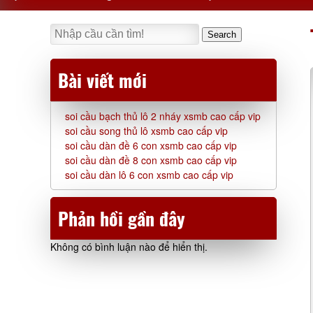
Search
Bài viết mới
soi cầu bạch thủ lô 2 nháy xsmb cao cấp vip
soi cầu song thủ lô xsmb cao cấp vip
soi cầu dàn đề 6 con xsmb cao cấp vip
soi cầu dàn đề 8 con xsmb cao cấp vip
soi cầu dàn lô 6 con xsmb cao cấp vip
Phản hồi gần đây
Không có bình luận nào để hiển thị.