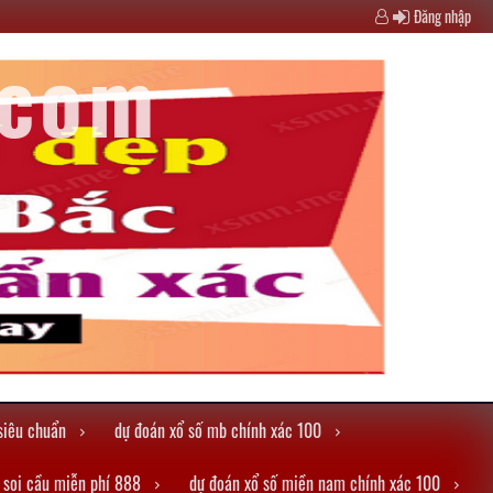
Đăng nhập
.com
siêu chuẩn
dự đoán xổ số mb chính xác 100
soi cầu miễn phí 888
dự đoán xổ số miền nam chính xác 100