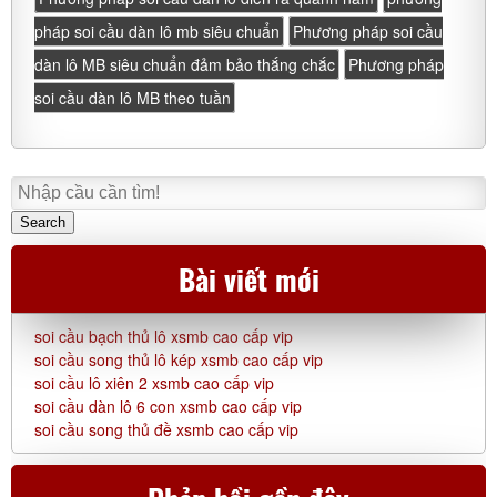
pháp soi cầu dàn lô mb siêu chuẩn
Phương pháp soi cầu
dàn lô MB siêu chuẩn đảm bảo thắng chắc
Phương pháp
soi cầu dàn lô MB theo tuần
Search
Bài viết mới
soi cầu bạch thủ lô xsmb cao cấp vip
soi cầu song thủ lô kép xsmb cao cấp vip
soi cầu lô xiên 2 xsmb cao cấp vip
soi cầu dàn lô 6 con xsmb cao cấp vip
soi cầu song thủ đề xsmb cao cấp vip