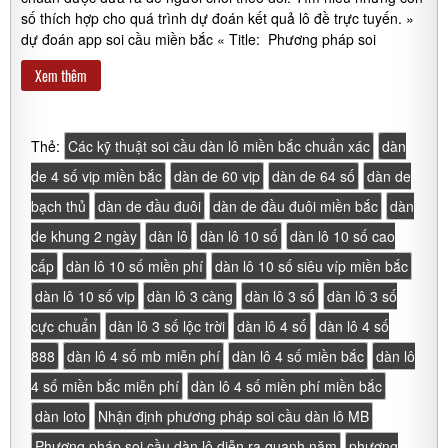
số thích hợp cho quá trình dự đoán kết quả lô đề trực tuyến. »
dự đoán app soi cầu miền bắc « Title: Phương pháp soi
Xem thêm
Thẻ:
Các kỹ thuật soi cầu dàn lô miền bắc chuẩn xác
dàn
de 4 số vip miền bắc
dàn de 60 vip
dàn de 64 số
dàn de
bạch thủ
dàn de đầu đuôi
dàn de đầu đuôi miền bắc
dàn
de khung 2 ngày
dàn lô
dàn lô 10 số
dàn lô 10 số cao
cấp
dàn lô 10 số miền phí
dàn lô 10 số siêu víp miền bắc
dàn lô 10 số vip
dàn lô 3 càng
dàn lô 3 số
dàn lô 3 số
cực chuẩn
dàn lô 3 số lộc trời
dàn lô 4 số
dàn lô 4 số
888
dàn lô 4 số mb miễn phí
dàn lô 4 số miền bắc
dàn lô
4 số miền bắc miễn phí
dàn lô 4 số miền phí miền bắc
dàn loto
Nhận định phương pháp soi cầu dàn lô MB
Phương pháp soi cầu dàn lô diễn ra quanh năm
phương