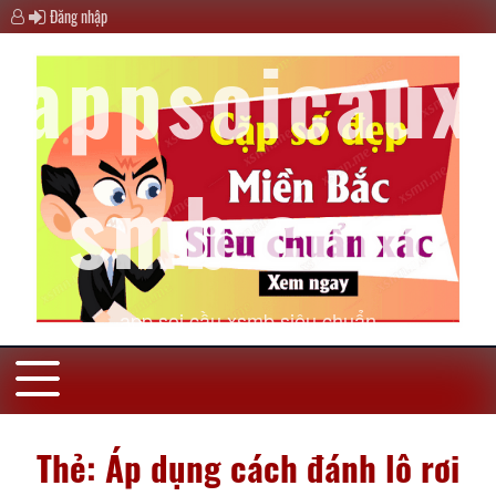
Đăng nhập
appsoicaux
smb.com
app soi cầu xsmb siêu chuẩn
Thẻ:
Áp dụng cách đánh lô rơi