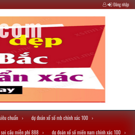
Đăng nhập
.com
siêu chuẩn
dự đoán xổ số mb chính xác 100
soi cầu miễn phí 888
dự đoán xổ số miền nam chính xác 100