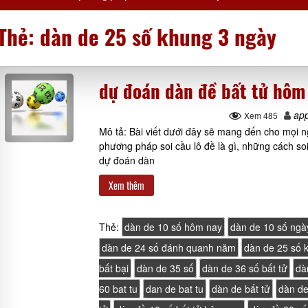
Thẻ:
dàn de 25 số khung 3 ngày
dự đoán dàn đề bất tử hôm
app
Xem 485
Mô tả: Bài viết dưới đây sẽ mang đến cho mọi n
phương pháp soi cầu lô đề là gì, những cách soi
dự đoán dàn
Xem thêm
Thẻ:
dàn de 10 số hôm nay
dàn de 10 số ng
dàn de 24 số đánh quanh năm
dàn de 25 số 
bất bại
dàn de 35 số
dàn de 36 số bất tử
dà
60 bat tu
dan de bat tu
dàn de bất tử
dàn de