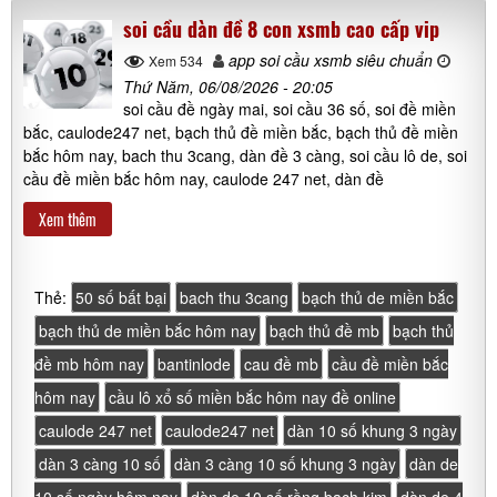
soi cầu dàn đề 8 con xsmb cao cấp vip
app soi cầu xsmb siêu chuẩn
Xem 534
Thứ Năm, 06/08/2026 - 20:05
soi cầu đề ngày mai, soi cầu 36 số, soi đề miền
bắc, caulode247 net, bạch thủ đề miền bắc, bạch thủ đề miền
bắc hôm nay, bach thu 3cang, dàn đề 3 càng, soi cầu lô de, soi
cầu đề miền bắc hôm nay, caulode 247 net, dàn đề
Xem thêm
Thẻ:
50 số bất bại
bach thu 3cang
bạch thủ de miền bắc
bạch thủ de miền bắc hôm nay
bạch thủ đề mb
bạch thủ
đề mb hôm nay
bantinlode
cau đề mb
cầu đề miền bắc
hôm nay
cầu lô xổ số miền bắc hôm nay đề online
caulode 247 net
caulode247 net
dàn 10 số khung 3 ngày
dàn 3 càng 10 số
dàn 3 càng 10 số khung 3 ngày
dàn de