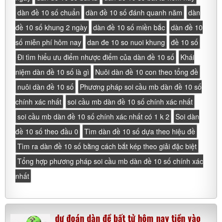
dàn đề 10 số chuẩn
dàn đề 10 số đánh quanh năm
dàn
đề 10 số khung 2 ngày
dàn đề 10 số miền bắc
dàn đề 10
số miễn phí hôm nay
dan đe 10 so nuoi khung
đề 10 số
Đi tìm hiểu ưu điểm nhược điểm của dàn đề 10 số
Khái
niệm dàn đề 10 số là gì
Nuôi dàn đề 10 con theo tổng đề
nuôi dàn đề 10 số
Phương pháp soi cầu mb dàn đề 10 số
chính xác nhất
soi cầu mb dàn đề 10 số chính xác nhất
soi cầu mb dàn đề 10 số chính xác nhất có 1 k 2
Soi dàn
đề 10 số theo đầu 0
Tìm dàn đề 10 số dựa theo hiệu đề
Tìm ra dàn đề 10 số bằng cách bắt kép theo giải đặc biệt
Tổng hợp phương pháp soi cầu mb dàn đề 10 số chính xác
nhất
dự đoán dàn đề bất tử hôm nay tiền vào