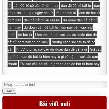
tử
dàn đề 10 số bất tử hôm nay
dàn đề 20 số bất tử
dàn
đề 36 số khung 3 ngày bất tử
dàn đề bất tử
dàn đề bất tử
hôm nay
dàn đề bất tử ku casino
dự đoán dàn đề bất tử
hôm nay
dự đoán dàn đề bất tử hôm nay tiền vào như
nước
đề bất tử
Làm thế nào để soi cầu dự đoán dàn đề
bất tử hôm nay chính xác?
Những cách soi cầu lô đề cơ
bản
Phương pháp soi cầu dự đoán dàn đề đề là gì
Soi cầu
dự đoán dàn đề bất tử hôm nay là gì và bật mí soi cầu cực
chuẩn
Tại sao cần soi cầu dự đoán dàn đề bất tử hôm nay
Search
Bài viết mới