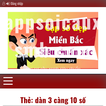
Đăng nhập
appsoicaux
smb.com
app soi cầu xsmb siêu chuẩn
Thẻ:
dàn 3 càng 10 số