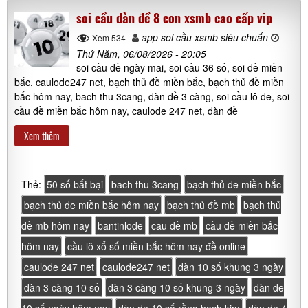
soi cầu dàn đề 8 con xsmb cao cấp vip
app soi cầu xsmb siêu chuẩn
Xem 534
Thứ Năm, 06/08/2026 - 20:05
soi cầu đề ngày mai, soi cầu 36 số, soi đề miền
bắc, caulode247 net, bạch thủ đề miền bắc, bạch thủ đề miền
bắc hôm nay, bach thu 3cang, dàn đề 3 càng, soi cầu lô de, soi
cầu đề miền bắc hôm nay, caulode 247 net, dàn đề
Xem thêm
Thẻ:
50 số bất bại
bach thu 3cang
bạch thủ de miền bắc
bạch thủ de miền bắc hôm nay
bạch thủ đề mb
bạch thủ
đề mb hôm nay
bantinlode
cau đề mb
cầu đề miền bắc
hôm nay
cầu lô xổ số miền bắc hôm nay đề online
caulode 247 net
caulode247 net
dàn 10 số khung 3 ngày
dàn 3 càng 10 số
dàn 3 càng 10 số khung 3 ngày
dàn de