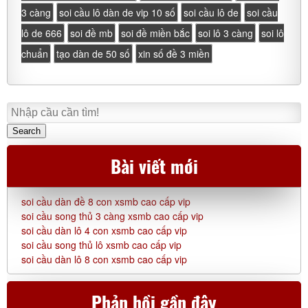
3 càng
soi cầu lô dàn de vip 10 số
soi cầu lô de
soi cầu
lô de 666
soi đề mb
soi đề miền bắc
soi lô 3 càng
soi lô
chuẩn
tạo dàn de 50 số
xin số đề 3 miền
Search
Bài viết mới
soi cầu dàn đề 8 con xsmb cao cấp vip
soi cầu song thủ 3 càng xsmb cao cấp vip
soi cầu dàn lô 4 con xsmb cao cấp vip
soi cầu song thủ lô xsmb cao cấp vip
soi cầu dàn lô 8 con xsmb cao cấp vip
Phản hồi gần đây