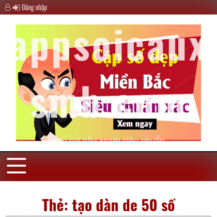
Đăng nhập
appsoicaux
smb.com
app soi cầu xsmb siêu chuẩn
Thẻ:
tạo dàn de 50 số