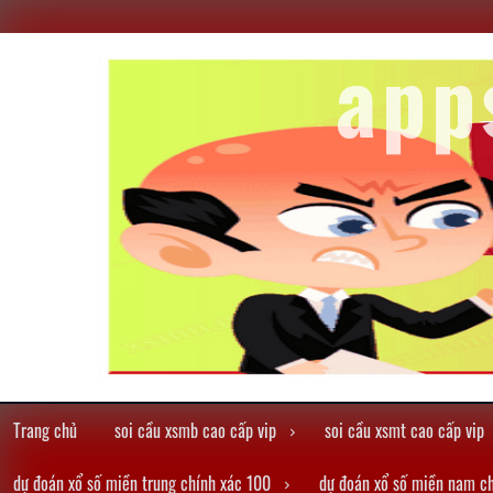
app
Trang chủ
soi cầu xsmb cao cấp vip
soi cầu xsmt cao cấp vip
dự đoán xổ số miền trung chính xác 100
dự đoán xổ số miền nam c