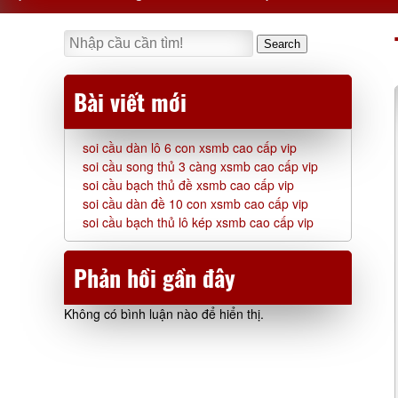
Search
Bài viết mới
soi cầu dàn lô 6 con xsmb cao cấp vip
soi cầu song thủ 3 càng xsmb cao cấp vip
soi cầu bạch thủ đề xsmb cao cấp vip
soi cầu dàn đề 10 con xsmb cao cấp vip
soi cầu bạch thủ lô kép xsmb cao cấp vip
Phản hồi gần đây
Không có bình luận nào để hiển thị.