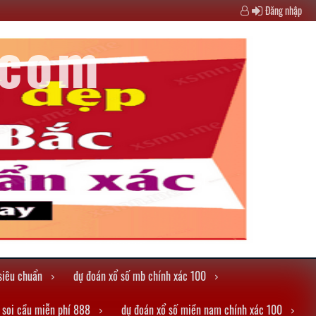
Đăng nhập
.com
siêu chuẩn
dự đoán xổ số mb chính xác 100
soi cầu miễn phí 888
dự đoán xổ số miền nam chính xác 100