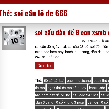
Thẻ:
soi cầu lô de 666
soi cầu dàn đề 8 con xsmb 
ap
Xem 518
soi cầu đề ngày mai, soi cầu 36 số, soi đề miề
miền bắc hôm nay, bach thu 3cang, dàn đề 3 càn
247 net, dàn đề
Xem thêm
Thẻ:
50 số bất bại
bach thu 3cang
bạch thủ 
đề mb
bạch thủ đề mb hôm nay
bantinlode
bắc hôm nay đề online
caulode 247 net
caul
dàn 3 càng 10 số khung 3 ngày
dàn de 10 số