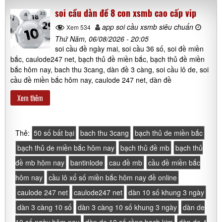
soi cầu dàn đề 8 con xsmb cao cấp vip
app soi cầu xsmb siêu chuẩn
Xem 534
Thứ Năm, 06/08/2026 - 20:05
soi cầu đề ngày mai, soi cầu 36 số, soi đề miền
bắc, caulode247 net, bạch thủ đề miền bắc, bạch thủ đề miền
bắc hôm nay, bach thu 3cang, dàn đề 3 càng, soi cầu lô de, soi
cầu đề miền bắc hôm nay, caulode 247 net, dàn đề
Xem thêm
Thẻ:
50 số bất bại
bach thu 3cang
bạch thủ de miền bắc
bạch thủ de miền bắc hôm nay
bạch thủ đề mb
bạch thủ
đề mb hôm nay
bantinlode
cau đề mb
cầu đề miền bắc
hôm nay
cầu lô xổ số miền bắc hôm nay đề online
caulode 247 net
caulode247 net
dàn 10 số khung 3 ngày
dàn 3 càng 10 số
dàn 3 càng 10 số khung 3 ngày
dàn de