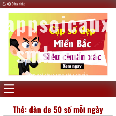
Đăng nhập
appsoicaux
smb.com
app soi cầu xsmb siêu chuẩn
Thẻ:
dàn de 50 số mỗi ngày