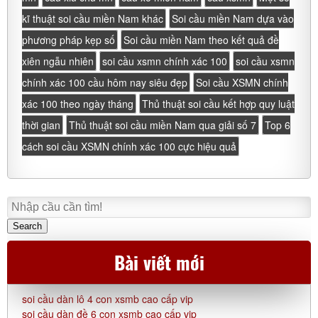
kĩ thuật soi cầu miền Nam khác
Soi cầu miền Nam dựa vào
phương pháp kẹp số
Soi cầu miền Nam theo kết quả đề
xiên ngẫu nhiên
soi cầu xsmn chính xác 100
soi cầu xsmn
chính xác 100 cầu hôm nay siêu đẹp
Soi cầu XSMN chính
xác 100 theo ngày tháng
Thủ thuật soi cầu kết hợp quy luật
thời gian
Thủ thuật soi cầu miền Nam qua giải số 7
Top 6
cách soi cầu XSMN chính xác 100 cực hiệu quả
Search
Bài viết mới
soi cầu dàn lô 4 con xsmb cao cấp vip
soi cầu dàn đề 6 con xsmb cao cấp vip