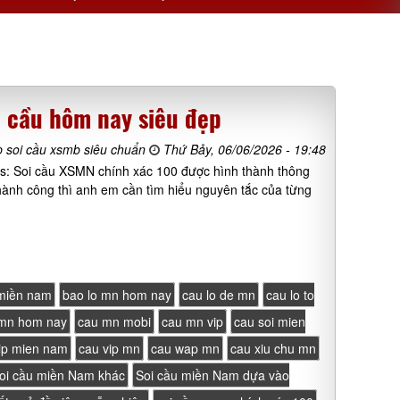
0 cầu hôm nay siêu đẹp
 soi cầu xsmb siêu chuẩn
Thứ Bảy, 06/06/2026 - 19:48
s: Soi cầu XSMN chính xác 100 được hình thành thông
hành công thì anh em cần tìm hiểu nguyên tắc của từng
 miền nam
bao lo mn hom nay
cau lo de mn
cau lo to
mn hom nay
cau mn mobi
cau mn vip
cau soi mien
ip mien nam
cau vip mn
cau wap mn
cau xiu chu mn
 soi cầu miền Nam khác
Soi cầu miền Nam dựa vào