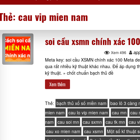
Thẻ:
cau vip mien nam
soi cầu xsmn chính xác 10
app
Xem 496
Meta key: soi cầu XSMN chính xác 100 Meta de
qua rất nhiều kỹ thuật khác nhau. Để áp dụng t
kỹ thuật. » chốt chuẩn bạch thủ đề
Xem thêm
Thẻ:
bạch thủ xổ số miền nam
bao lô 3 càng
mien nam
cau lo vip mien nam
cau mn
cau 
nam
cau soi mn
cau sxmn
cau tk mn
cau v
cau xo mien nam
cau xsmn
Một số kĩ thuật