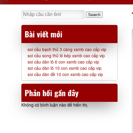
Search
Bài viết mới
soi cầu bạch thủ 3 càng xsmb cao cấp vip
soi cầu song thủ lô kép xsmb cao cấp vip
soi cầu dàn lô 6 con xsmb cao cấp vip
soi cầu dàn lô 10 con xsmb cao cấp vip
soi cầu dàn đề 10 con xsmb cao cấp vip
Phản hồi gần đây
Không có bình luận nào để hiển thị.