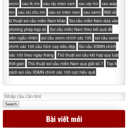
sxmn
cau tk mn
cau vip mien nam
cau vip mn
cau wap
mn
cau xiu chu mn
cau xo mien nam
cau xsmn
Một số
kĩ thuật soi cầu miền Nam khác
Soi cầu miền Nam dựa vào
phương pháp kẹp số
Soi cầu miền Nam theo kết quả đề
xiên ngẫu nhiên
soi cầu xsmn chính xác 100
soi cầu xsmn
chính xác 100 cầu hôm nay siêu đẹp
Soi cầu XSMN chính
xác 100 theo ngày tháng
Thủ thuật soi cầu kết hợp quy luật
thời gian
Thủ thuật soi cầu miền Nam qua giải số 7
Top 6
cách soi cầu XSMN chính xác 100 cực hiệu quả
Search
Bài viết mới