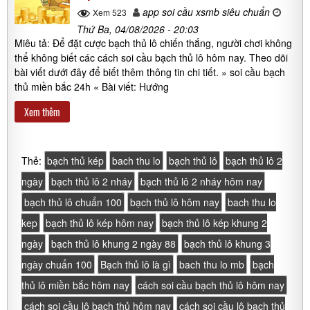
app soi cầu xsmb siêu chuẩn
Xem 523
Thứ Ba, 04/08/2026 - 20:03
Miêu tả: Để đặt cược bạch thủ lô chiến thắng, người chơi không
thể không biết các cách soi cầu bạch thủ lô hôm nay. Theo dõi
bài viết dưới đây để biết thêm thông tin chi tiết. » soi cầu bạch
thủ miền bắc 24h « Bài viết: Hướng
Xem thêm
Thẻ:
bạch thủ kép
bach thu lo
bạch thủ lô
bạch thủ lô 2
ngày
bạch thủ lô 2 nháy
bạch thủ lô 2 nháy hôm nay
bạch thủ lô chuẩn 100
bạch thủ lô hôm nay
bach thu lo
kep
bạch thủ lô kép hôm nay
bạch thủ lô kép khung 2
ngày
bạch thủ lô khung 2 ngày 88
bạch thủ lô khung 3
ngày chuẩn 100
Bạch thủ lô là gì
bach thu lo mb
bạch
thủ lô miền bắc hôm nay
cách soi cầu bạch thủ lô hôm nay
cách soi cầu lô bạch thủ hôm nay
cách soi cầu lô bạch thủ