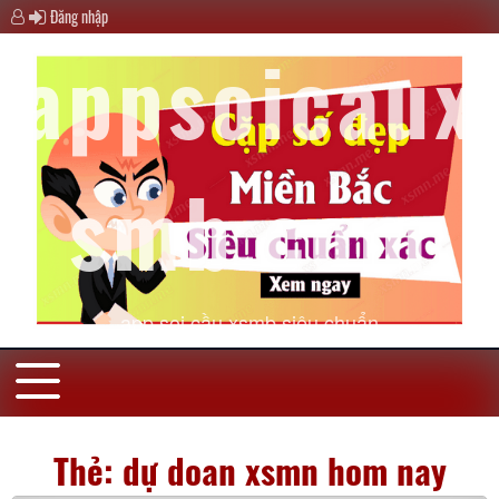
Đăng nhập
appsoicaux
smb.com
app soi cầu xsmb siêu chuẩn
Thẻ:
dự doan xsmn hom nay