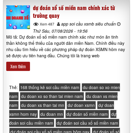
dự đoán xổ số miền nam chính xác từ
trường quay
app soi cầu xsmb siêu chuẩn
Xem 487
Thứ Sáu, 07/08/2026 - 19:56
Mô tả: Dự đoán xổ số miền nam chính xác như món ăn tinh
thần không thể thiếu của người dân miền Nam. Chính điều này
nhu cầu tìm hiểu về các phương pháp dự đoán XSMN hôm nay
sẽ được ưu tiên hang đầu. Chúng tôi là trang web
Xem thêm
Thẻ:
168 thống kê soi cầu miền nam
du doan so xo mien
nam
du doan xo so than tai mien nam
du doan xs mien
nam
du doan xs than tai mn
dư doan xsmn
dự doan
xsmn hom nay
du đoan mn
dự đoán số miền nam
dự
đoán soi cầu miền nam
dự đoán soi cầu xổ số miền nam
dự đoán soi cầu xổ số miền nam hôm nay
dự đoán xổ số