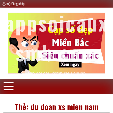
Đăng nhập
appsoicaux
smb.com
app soi cầu xsmb siêu chuẩn
Thẻ:
du doan xs mien nam