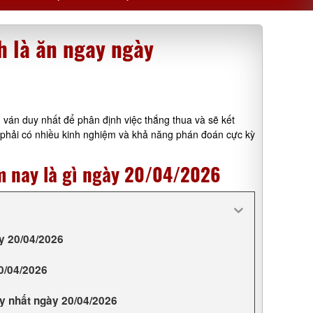
h là ăn ngay ngày
1 ván duy nhất để phân định việc thắng thua và sẽ kết
ần phải có nhiều kinh nghiệm và khả năng phán đoán cực kỳ
m nay là gì ngày 20/04/2026
ày 20/04/2026
0/04/2026
ay nhất ngày 20/04/2026