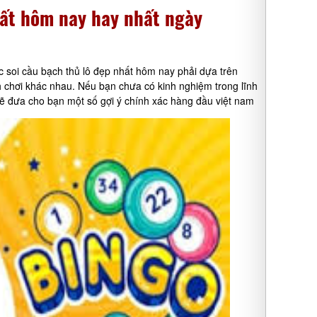
hất hôm nay hay nhất ngày
c soi cầu bạch thủ lô đẹp nhất hôm nay phải dựa trên
 chơi khác nhau. Nếu bạn chưa có kinh nghiệm trong lĩnh
ẽ đưa cho bạn một số gợi ý chính xác hàng đầu việt nam