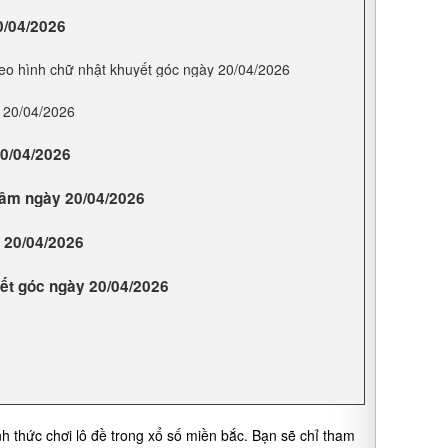
0/04/2026
heo hình chữ nhật khuyết góc ngày 20/04/2026
y 20/04/2026
20/04/2026
 câm ngày 20/04/2026
y 20/04/2026
yết góc ngày 20/04/2026
h thức chơi lô đề trong xổ số miền bắc. Bạn sẽ chỉ tham