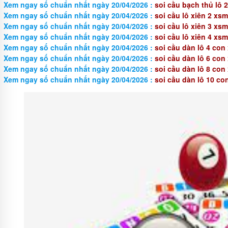
Xem ngay số chuẩn nhất ngày 20/04/2026 :
soi cầu bạch thủ lô 
Xem ngay số chuẩn nhất ngày 20/04/2026 :
soi cầu lô xiên 2 xs
Xem ngay số chuẩn nhất ngày 20/04/2026 :
soi cầu lô xiên 3 xs
Xem ngay số chuẩn nhất ngày 20/04/2026 :
soi cầu lô xiên 4 xs
Xem ngay số chuẩn nhất ngày 20/04/2026 :
soi cầu dàn lô 4 con
Xem ngay số chuẩn nhất ngày 20/04/2026 :
soi cầu dàn lô 6 con
Xem ngay số chuẩn nhất ngày 20/04/2026 :
soi cầu dàn lô 8 con
Xem ngay số chuẩn nhất ngày 20/04/2026 :
soi cầu dàn lô 10 co