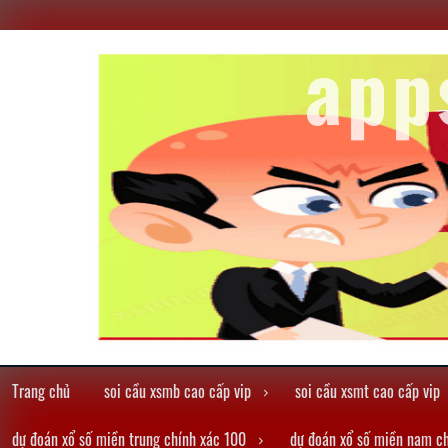
app
Trang chủ
soi cầu xsmb cao cấp vip
soi cầu xsmt cao cấp vip
dự đoán xổ số miền trung chính xác 100
dự đoán xổ số miền nam c