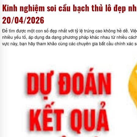
Kinh nghiệm soi cầu bạch thủ lô đẹp n
20/04/2026
Để tìm được một con số đẹp nhất với tỷ lệ trúng cao không hề dễ. Việ
nhiều yếu tố, áp dụng đa dạng phương pháp khác nhau từ nhiều cách
vực này, bạn hãy tham khảo cùng các chuyên gia bắt cầu chính xác s