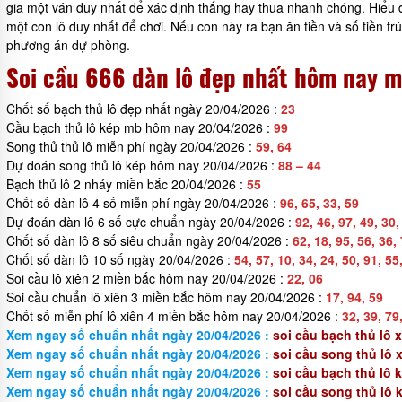
gia một ván duy nhất để xác định thắng hay thua nhanh chóng. Hiểu đ
một con lô duy nhất để chơi. Nếu con này ra bạn ăn tiền và số tiền tr
phương án dự phòng.
Soi cầu 666 dàn lô đẹp nhất hôm nay 
Chốt số bạch thủ lô đẹp nhất ngày 20/04/2026 :
23
Cầu bạch thủ lô kép mb hôm nay 20/04/2026 :
99
Song thủ thủ lô miễn phí ngày 20/04/2026 :
59, 64
Dự đoán song thủ lô kép hôm nay 20/04/2026 :
88 – 44
Bạch thủ lô 2 nháy miền bắc 20/04/2026 :
55
Chốt số dàn lô 4 số miễn phí ngày 20/04/2026 :
96, 65, 33, 59
Dự đoán dàn lô 6 số cực chuẩn ngày 20/04/2026 :
92, 46, 97, 49, 30,
Chốt số dàn lô 8 số siêu chuẩn ngày 20/04/2026 :
62, 18, 95, 56, 36,
Chốt số dàn lô 10 số ngày 20/04/2026 :
54, 57, 10, 34, 24, 50, 91, 55
Soi cầu lô xiên 2 miền bắc hôm nay 20/04/2026 :
22, 06
Soi cầu chuẩn lô xiên 3 miền bắc hôm nay 20/04/2026 :
17, 94, 59
Chốt số miễn phí lô xiên 4 miền bắc hôm nay 20/04/2026 :
32, 39, 79
Xem ngay số chuẩn nhất ngày 20/04/2026 :
soi cầu bạch thủ lô 
Xem ngay số chuẩn nhất ngày 20/04/2026 :
soi cầu song thủ lô 
Xem ngay số chuẩn nhất ngày 20/04/2026 :
soi cầu bạch thủ lô 
Xem ngay số chuẩn nhất ngày 20/04/2026 :
soi cầu song thủ lô 