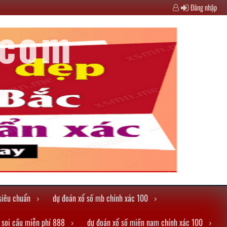
Đăng nhập
.com
siêu chuẩn
dự đoán xổ số mb chính xác 100
soi cầu miễn phí 888
dự đoán xổ số miền nam chính xác 100