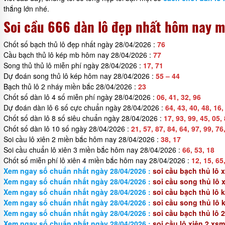
thắng lớn nhé.
Soi cầu 666 dàn lô đẹp nhất hôm nay 
Chốt số bạch thủ lô đẹp nhất ngày 28/04/2026 :
76
Cầu bạch thủ lô kép mb hôm nay 28/04/2026 :
77
Song thủ thủ lô miễn phí ngày 28/04/2026 :
17, 71
Dự đoán song thủ lô kép hôm nay 28/04/2026 :
55 – 44
Bạch thủ lô 2 nháy miền bắc 28/04/2026 :
23
Chốt số dàn lô 4 số miễn phí ngày 28/04/2026 :
06, 41, 32, 96
Dự đoán dàn lô 6 số cực chuẩn ngày 28/04/2026 :
64, 43, 40, 48, 16,
Chốt số dàn lô 8 số siêu chuẩn ngày 28/04/2026 :
17, 93, 99, 45, 05,
Chốt số dàn lô 10 số ngày 28/04/2026 :
21, 57, 87, 84, 64, 97, 99, 76
Soi cầu lô xiên 2 miền bắc hôm nay 28/04/2026 :
38, 17
Soi cầu chuẩn lô xiên 3 miền bắc hôm nay 28/04/2026 :
66, 53, 18
Chốt số miễn phí lô xiên 4 miền bắc hôm nay 28/04/2026 :
12, 15, 65
Xem ngay số chuẩn nhất ngày 28/04/2026 :
soi cầu bạch thủ lô 
Xem ngay số chuẩn nhất ngày 28/04/2026 :
soi cầu song thủ lô 
Xem ngay số chuẩn nhất ngày 28/04/2026 :
soi cầu bạch thủ lô 
Xem ngay số chuẩn nhất ngày 28/04/2026 :
soi cầu song thủ lô 
Xem ngay số chuẩn nhất ngày 28/04/2026 :
soi cầu bạch thủ lô 
Xem ngay số chuẩn nhất ngày 28/04/2026 :
soi cầu lô xiên 2 xs