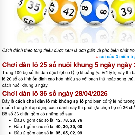
Cách đánh theo tổng thiếu được xem là đơn giản và phổ biến nhất tro
»
soi cầu 3 miền tr
Chơi dàn lô 25 số nuôi khung 5 ngày ngày 
Trong 100 bộ số thì dàn đặc biệt có tỷ lệ khoảng ¼. Với tỷ lệ này thì 
lô 26 số có tính ổn định cao hơn nhiều so với bạch thủ hoặc song thủ.
cách nuôi khung 3 ngày.
Chơi dàn lô 36 số ngày 28/04/2026
Đây là
cách chơi dàn lô mb không sợ lỗ
phổ biến có tỷ lệ nổ tương
muốn trúng khi áp dụng cách đánh này thì phải lựa chọn bộ số 36 
Bộ số 36 chẵn gồm có những số sau:
Đầu 0 gồm các số là:
12, 78, 28, 76
Đầu 1 gồm các số là:
40, 30, 30, 00
Đầu 2 gồm các số là:
95, 05, 02, 99