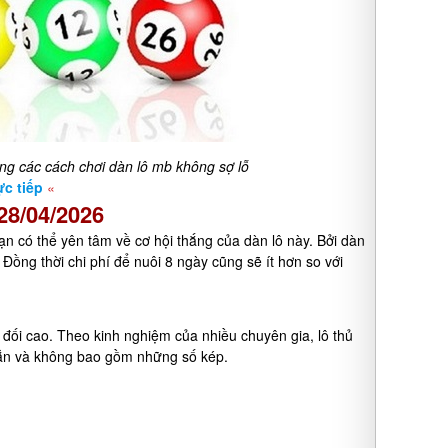
ng các cách chơi dàn lô mb không sợ lỗ
ực tiếp
«
28/04/2026
bạn có thể yên tâm về cơ hội thắng của dàn lô này. Bởi dàn
 Đồng thời chi phí để nuôi 8 ngày cũng sẽ ít hơn so với
 đối cao. Theo kinh nghiệm của nhiều chuyên gia, lô thủ
chẵn và không bao gồm những số kép.