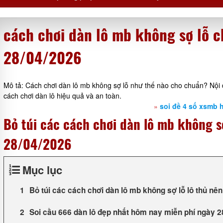
cách chơi dàn lô mb không sợ lỗ c
28/04/2026
Mô tả: Cách chơi dàn lô mb không sợ lỗ như thế nào cho chuẩn? Nội d
cách chơi dàn lô hiệu quả và an toàn.
»
soi đề 4 số xsmb 
Bỏ túi các cách chơi dàn lô mb không sợ
28/04/2026
Mục lục
Bỏ túi các cách chơi dàn lô mb không sợ lỗ lô thủ nên
Soi cầu 666 dàn lô đẹp nhất hôm nay miễn phí ngày 2