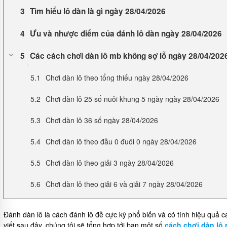
Tìm hiểu lô dàn là gì ngày 28/04/2026
Ưu và nhược điểm của đánh lô dàn ngày 28/04/2026
Các cách chơi dàn lô mb không sợ lỗ ngày 28/04/202
Chơi dàn lô theo tổng thiếu ngày 28/04/2026
Chơi dàn lô 25 số nuôi khung 5 ngày ngày 28/04/2026
Chơi dàn lô 36 số ngày 28/04/2026
Chơi dàn lô theo đầu 0 đuôi 0 ngày 28/04/2026
Chơi dàn lô theo giải 3 ngày 28/04/2026
Chơi dàn lô theo giải 6 và giải 7 ngày 28/04/2026
Đánh dàn lô là cách đánh lô đề cực kỳ phổ biến và có tính hiệu quả c
viết sau đây, chúng tôi sẽ tổng hợp tới bạn một số
cách chơi dàn lô