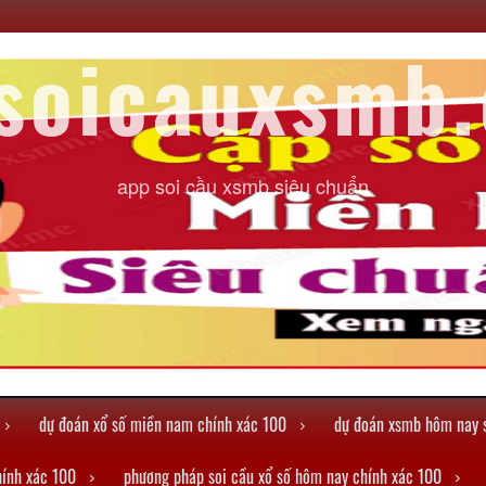
soicauxsmb
app soi cầu xsmb siêu chuẩn
dự đoán xổ số miền nam chính xác 100
dự đoán xsmb hôm nay 
hính xác 100
phương pháp soi cầu xổ số hôm nay chính xác 100