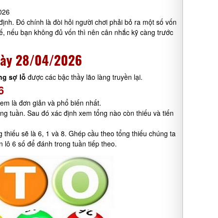
026
nh. Đó chính là đòi hỏi người chơi phải bỏ ra một số vốn
hế, nếu bạn không đủ vốn thì nên cân nhắc kỹ càng trước
ngày 28/04/2026
ng sợ lỗ
được các bậc thầy lão làng truyền lại.
6
em là đơn giản và phổ biến nhất.
ong tuần. Sau đó xác định xem tổng nào còn thiếu và tiến
ng thiếu sẽ là 6, 1 và 8. Ghép cầu theo tổng thiếu chúng ta
n lô 6 số để đánh trong tuần tiếp theo.