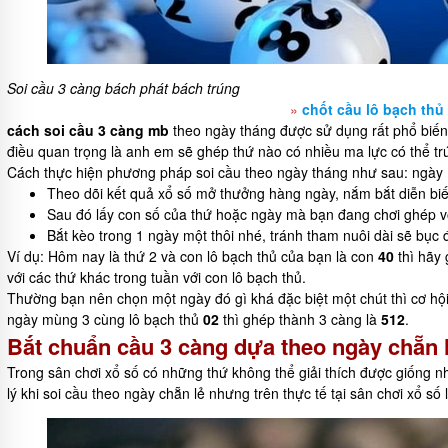
Soi cầu 3 càng bách phát bách trúng
»
chốt cầu lô bạch thủ
cách soi cầu 3 càng mb
theo ngày tháng được sử dụng rất phổ biến 
điều quan trọng là anh em sẽ ghép thứ nào có nhiều ma lực có thể tr
Cách thực hiện phương pháp soi cầu theo ngày tháng như sau: ngày
Theo dõi kết quả xổ số mở thưởng hàng ngày, nắm bắt diễn biế
Sau đó lấy con số của thứ hoặc ngày mà bạn đang chơi ghép v
Bắt kèo trong 1 ngày một thôi nhé, tránh tham nuôi dài sẽ bục 
Ví dụ: Hôm nay là thứ 2 và con lô bạch thủ của bạn là con
40
thì hãy 
với các thứ khác trong tuần với con lô bạch thủ.
Thường bạn nên chọn một ngày đó gì khá đặc biệt một chút thì cơ hộ
ngày mùng 3 cùng lô bạch thủ
02
thì ghép thành 3 càng là
512
.
Bắt chuẩn cầu 3 càng dựa theo ngày chẵn 
Trong sân chơi xổ số có những thứ không thể giải thích được giống n
lý khi soi cầu theo ngày chẵn lẻ nhưng trên thực tế tại sân chơi xổ số l