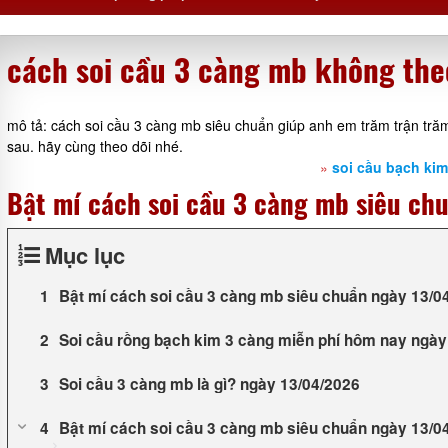
cách soi cầu 3 càng mb không the
mô tả: cách soi cầu 3 càng mb siêu chuẩn giúp anh em trăm trận trăm t
sau. hãy cùng theo dõi nhé.
»
soi cầu bạch ki
Bật mí cách soi cầu 3 càng mb siêu c
Mục lục
Bật mí cách soi cầu 3 càng mb siêu chuẩn ngày 13/0
Soi cầu rồng bạch kim 3 càng miễn phí hôm nay ngày
Soi cầu 3 càng mb là gì? ngày 13/04/2026
Bật mí cách soi cầu 3 càng mb siêu chuẩn ngày 13/0