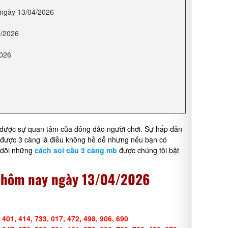
 ngày 13/04/2026
4/2026
2026
út được sự quan tâm của đông đảo người chơi. Sự hấp dẫn
i được 3 càng là điều không hề dễ nhưng nếu bạn có
o dõi những
cách soi cầu 3 càng mb
được chúng tôi bật
í hôm nay ngày 13/04/2026
 401, 414, 733, 017, 472, 498, 906, 690