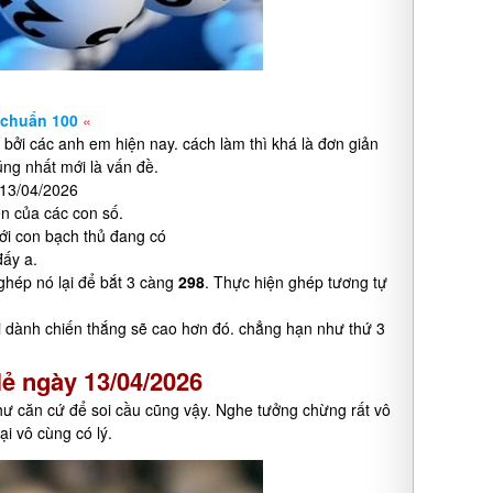
 chuẩn 100
«
bởi các anh em hiện nay. cách làm thì khá là đơn giản
úng nhất mới là vấn đề.
 13/04/2026
n của các con số.
ới con bạch thủ đang có
đấy a.
ghép nó lại để bắt 3 càng
298
. Thực hiện ghép tương tự
i dành chiến thắng sẽ cao hơn đó. chẳng hạn như thứ 3
lẻ ngày 13/04/2026
hư căn cứ để soi cầu cũng vậy. Nghe tưởng chừng rất vô
ại vô cùng có lý.