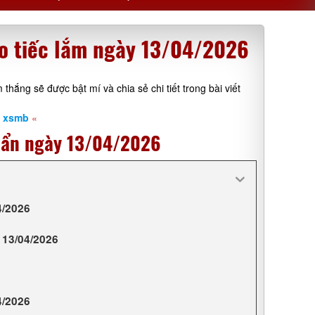
o tiếc lắm ngày 13/04/2026
hắng sẽ được bật mí và chia sẻ chi tiết trong bài viết
m xsmb
«
huẩn ngày 13/04/2026
4/2026
 13/04/2026
4/2026