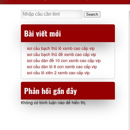
Search
Bài viết mới
soi cầu bạch thủ lô xsmb cao cấp vip
soi cầu bạch thủ đề xsmb cao cấp vip
soi cầu dàn đề 10 con xsmb cao cấp vip
soi cầu dàn lô 8 con xsmb cao cấp vip
soi cầu lô xiên 2 xsmb cao cấp vip
Phản hồi gần đây
Không có bình luận nào để hiển thị.