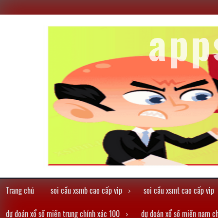
app
Trang chủ
soi cầu xsmb cao cấp vip
soi cầu xsmt cao cấp vip
dự đoán xổ số miền trung chính xác 100
dự đoán xổ số miền nam c