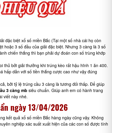
ải đặc biệt xổ số miền Bắc (Tại một số nhà cái họ còn
iệt hoặc 3 số đầu của giải đặc biệt. Nhưng 3 càng là 3 số
dành chiến thắng thì bạn phải dự đoán con số trùng khớp
 thủ bởi giải thưởng khi trúng kèo rất hậu hĩnh 1 ăn 400.
uá hấp dẫn với số tiền thắng cược cao như vậy đúng
, bởi tỷ lệ trúng cầu 3 càng là tương đối thấp. Để giúp
cầu 3 càng mb
siêu chuẩn. Giúp anh em có hành trang
i viết này nhé.
huẩn ngày 13/04/2026
 bảng kết quả xổ số miền Bắc hàng ngày cũng vậy. Không
uyên nghiệp xác suất xuất hiện của các con số được tính