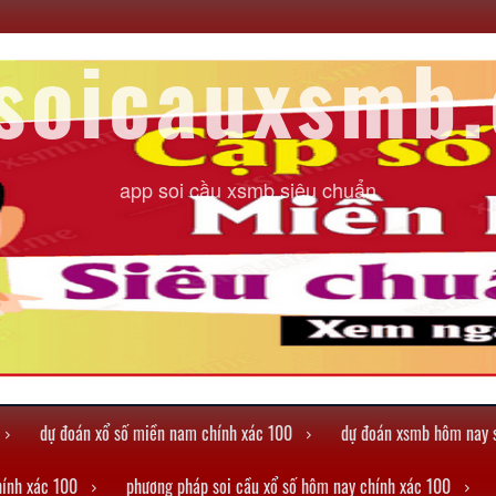
soicauxsmb
app soi cầu xsmb siêu chuẩn
dự đoán xổ số miền nam chính xác 100
dự đoán xsmb hôm nay 
hính xác 100
phương pháp soi cầu xổ số hôm nay chính xác 100