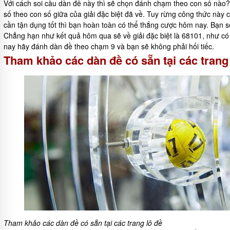
Với cách soi cầu dàn đề này thì sẽ chọn đánh chạm theo con số nào? 
số theo con số giữa của giải đặc biệt đã về. Tuy rừng công thức này 
cần tận dụng tốt thì bạn hoàn toàn có thể thắng cược hôm nay. Bạn sẽ
Chẳng hạn như kết quả hôm qua sẽ về giải đặc biệt là 68101, như có 
nay hãy đánh dàn đề theo chạm 9 và bạn sẽ không phải hối tiếc.
Tham khảo các dàn đề có sẵn tại các trang
Tham khảo các dàn đề có sẵn tại các trang lô đề