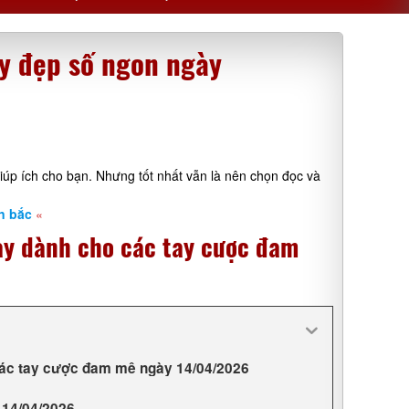
ay đẹp số ngon ngày
úp ích cho bạn. Nhưng tốt nhất vẫn là nên chọn đọc và
n bắc
«
nay dành cho các tay cược đam
 các tay cược đam mê ngày 14/04/2026
 14/04/2026