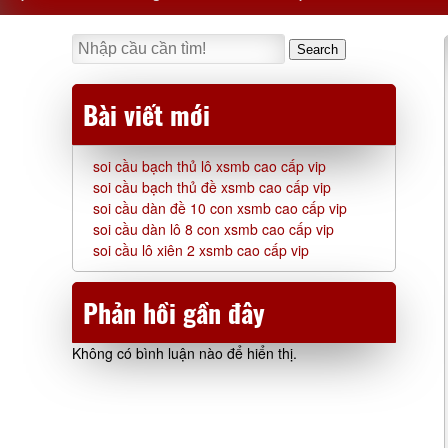
Search
Bài viết mới
soi cầu bạch thủ lô xsmb cao cấp vip
soi cầu bạch thủ đề xsmb cao cấp vip
soi cầu dàn đề 10 con xsmb cao cấp vip
soi cầu dàn lô 8 con xsmb cao cấp vip
soi cầu lô xiên 2 xsmb cao cấp vip
Phản hồi gần đây
Không có bình luận nào để hiển thị.