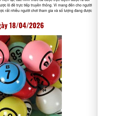
ược lô đề trực tiếp truyền thống. Vì mang đến cho người
ược rất nhiều người chơi tham gia và số lượng đang được
ngày 18/04/2026