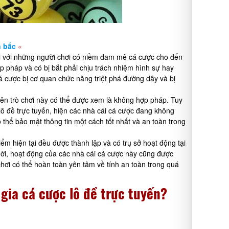
n bắc
«
ối với những người chơi có niềm đam mê cá cược cho đến
p pháp và có bị bắt phải chịu trách nhiệm hình sự hay
á cược bị cơ quan chức năng triệt phá đường dây và bị
ên trò chơi này có thể được xem là không hợp pháp. Tuy
 lô đề trực tuyến, hiện các nhà cái cá cược đang không
 thể bảo mật thông tin một cách tốt nhất và an toàn trong
iểm hiện tại đều được thành lập và có trụ sở hoạt động tại
hời, hoạt động của các nhà cái cá cược này cũng được
hơi có thể hoàn toàn yên tâm về tính an toàn trong quá
gia cá cược lô đề trực tuyến?