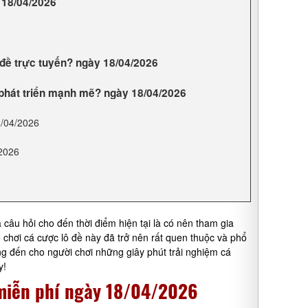
 18/04/2026
ô đề trực tuyến? ngày 18/04/2026
 phát triển mạnh mẽ? ngày 18/04/2026
8/04/2026
/2026
câu hỏi cho đến thời điểm hiện tại là có nên tham gia
ò chơi cá cược lô đề này đã trở nên rất quen thuộc và phổ
ang đến cho người chơi những giây phút trải nghiệm cá
y!
 miễn phí ngày 18/04/2026