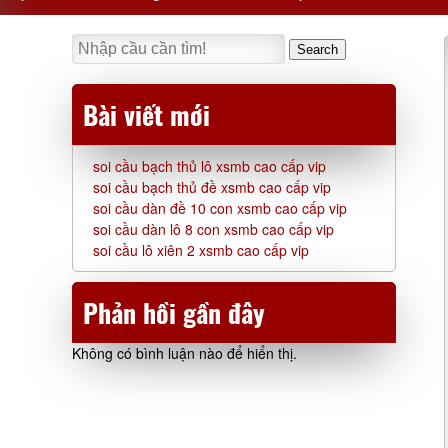
Search
Bài viết mới
soi cầu bạch thủ lô xsmb cao cấp vip
soi cầu bạch thủ đề xsmb cao cấp vip
soi cầu dàn đề 10 con xsmb cao cấp vip
soi cầu dàn lô 8 con xsmb cao cấp vip
soi cầu lô xiên 2 xsmb cao cấp vip
Phản hồi gần đây
Không có bình luận nào để hiển thị.