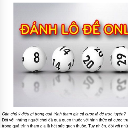
Cần chú ý điều gì trong quá trình tham gia cá cược lô đề trực tuyến?
Đối với những người chơi đã quá quen thuộc với hình thức cá cược trự
trong quá trình tham gia là hết sức quen thuộc. Tuy nhiên, đối với n