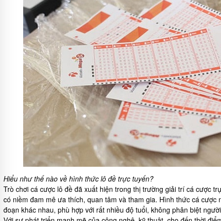
Hiểu như thế nào về hình thức lô đề trực tuyến?
Trò chơi cá cược lô đề đã xuất hiện trong thị trường giải trí cá cược t
có niềm đam mê ưa thích, quan tâm và tham gia. Hình thức cá cược này
đoạn khác nhau, phù hợp với rất nhiều độ tuổi, không phân biệt người
Với sự phát triển mạnh mẽ của công nghệ, kỹ thuật, cho đến thời điểm