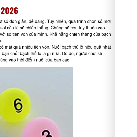
4/2026
 số đơn giản, dễ dàng. Tuy nhiên, quá trình chọn số mới
 soi cầu là sẽ chiến thắng. Chúng sẽ còn tùy thuộc vào
 với số tiền vốn của mình. Khả năng chiến thắng của bạch
c.
có mất quá nhiều tiền vốn. Nuôi bạch thủ lô hiệu quả nhất
bạn chốt bạch thủ lô là gì nữa. Do đó, người chơi sẽ
úng vào thời điểm nuôi của bạn cao.