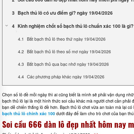
Bạch thủ lô có ưu điểm gì? ngày 19/04/2026
Kinh nghiệm chốt số bạch thủ lô chuẩn xác 100 là gì
Bắt bạch thủ lô theo thứ ngày 19/04/2026
Bắt bạch thủ lô theo số mơ ngày 19/04/2026
Bắt bạch thủ qua bạc nhớ ngày 19/04/2026
Các phương pháp khác ngày 19/04/2026
Chọn số lô đề mỗi ngày thì ai cũng biết là mình sẽ phải vận dụng nhữn
bạch thủ lô lại là một hình thức soi cầu khác mà người chơi cần phải đ
bạn dễ chiến thắng lô đề hơn. Bạch thủ lô chơi vừa an toàn mà lại có 
bạch thủ lô chính xác 100
dưới đây để làm cho trò chơi của bạn thú 
Soi cầu 666 dàn lô đẹp nhất hôm nay 