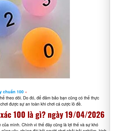
y chuẩn 100
«
thể theo dõi. Do đó, để đảm bảo bạn cũng có thể thực
chơi được sự an toàn khi chơi cá cược lô đề.
 xác 100 là gì? ngày 19/04/2026
 của mình. Chính vì thế đây cũng là lợi thế và sự khó
 cũng vậy, chúng đòi hỏi người chơi phải trải nghiệm, kinh