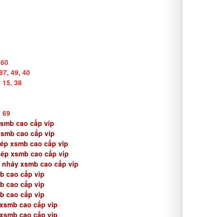
 60
 87, 49, 40
, 15, 38
, 69
xsmb cao cấp vip
xsmb cao cấp vip
kép xsmb cao cấp vip
kép xsmb cao cấp vip
2 nháy xsmb cao cấp vip
mb cao cấp vip
mb cao cấp vip
mb cao cấp vip
 xsmb cao cấp vip
 xsmb cao cấp vip