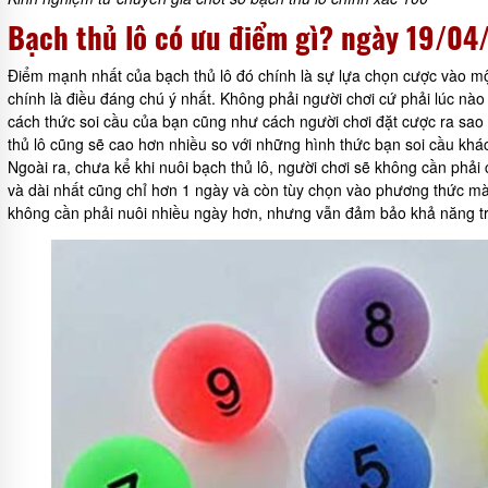
Bạch thủ lô có ưu điểm gì? ngày 19/0
Điểm mạnh nhất của bạch thủ lô đó chính là sự lựa chọn cược vào một
chính là điều đáng chú ý nhất. Không phải người chơi cứ phải lúc nào
cách thức soi cầu của bạn cũng như cách người chơi đặt cược ra sao
thủ lô cũng sẽ cao hơn nhiều so với những hình thức bạn soi cầu khá
Ngoài ra, chưa kể khi nuôi bạch thủ lô, người chơi sẽ không cần phải 
và dài nhất cũng chỉ hơn 1 ngày và còn tùy chọn vào phương thức mà 
không cần phải nuôi nhiều ngày hơn, nhưng vẫn đảm bảo khả năng tr