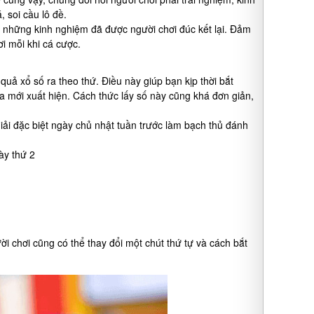
 soi cầu lô đề.
 những kinh nghiệm đã được người chơi đúc kết lại. Đảm
i mỗi khi cá cược.
quả xổ số ra theo thứ. Điều này giúp bạn kịp thời bắt
 mới xuất hiện. Cách thức lấy số này cũng khá đơn giản,
iải đặc biệt ngày chủ nhật tuần trước làm bạch thủ đánh
gày thứ 2
.
i chơi cũng có thể thay đổi một chút thứ tự và cách bắt