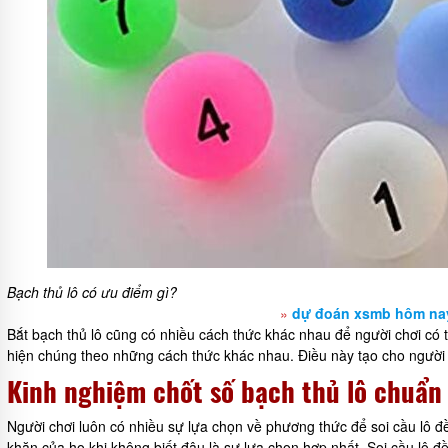
Bạch thủ lô có ưu điểm gì?
»
dự đoán xsmb hôm na
Bắt bạch thủ lô cũng có nhiều cách thức khác nhau để người chơi có 
hiện chúng theo những cách thức khác nhau. Điều này tạo cho người 
Kinh nghiệm chốt số bạch thủ lô chuẩn
Người chơi luôn có nhiều sự lựa chọn về phương thức để soi cầu lô đề
khăn của họ khi không biết đâu là sự lựa chọn hợp nhất. Soi cầu lô đề