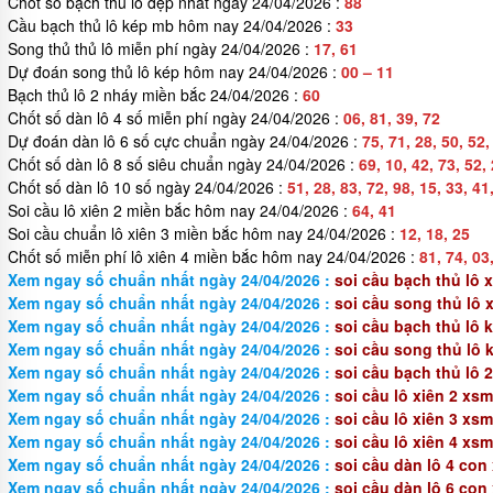
Chốt số bạch thủ lô đẹp nhất ngày 24/04/2026 :
88
Cầu bạch thủ lô kép mb hôm nay 24/04/2026 :
33
Song thủ thủ lô miễn phí ngày 24/04/2026 :
17, 61
Dự đoán song thủ lô kép hôm nay 24/04/2026 :
00 – 11
Bạch thủ lô 2 nháy miền bắc 24/04/2026 :
60
Chốt số dàn lô 4 số miễn phí ngày 24/04/2026 :
06, 81, 39, 72
Dự đoán dàn lô 6 số cực chuẩn ngày 24/04/2026 :
75, 71, 28, 50, 52,
Chốt số dàn lô 8 số siêu chuẩn ngày 24/04/2026 :
69, 10, 42, 73, 52,
Chốt số dàn lô 10 số ngày 24/04/2026 :
51, 28, 83, 72, 98, 15, 33, 41
Soi cầu lô xiên 2 miền bắc hôm nay 24/04/2026 :
64, 41
Soi cầu chuẩn lô xiên 3 miền bắc hôm nay 24/04/2026 :
12, 18, 25
Chốt số miễn phí lô xiên 4 miền bắc hôm nay 24/04/2026 :
81, 74, 03
Xem ngay số chuẩn nhất ngày 24/04/2026 :
soi cầu bạch thủ lô 
Xem ngay số chuẩn nhất ngày 24/04/2026 :
soi cầu song thủ lô 
Xem ngay số chuẩn nhất ngày 24/04/2026 :
soi cầu bạch thủ lô 
Xem ngay số chuẩn nhất ngày 24/04/2026 :
soi cầu song thủ lô 
Xem ngay số chuẩn nhất ngày 24/04/2026 :
soi cầu bạch thủ lô 
Xem ngay số chuẩn nhất ngày 24/04/2026 :
soi cầu lô xiên 2 xs
Xem ngay số chuẩn nhất ngày 24/04/2026 :
soi cầu lô xiên 3 xs
Xem ngay số chuẩn nhất ngày 24/04/2026 :
soi cầu lô xiên 4 xs
Xem ngay số chuẩn nhất ngày 24/04/2026 :
soi cầu dàn lô 4 con
Xem ngay số chuẩn nhất ngày 24/04/2026 :
soi cầu dàn lô 6 con