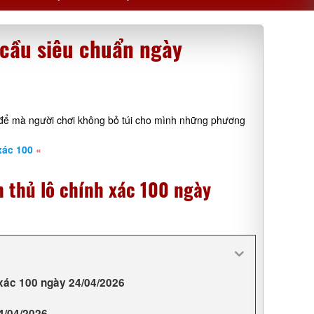
 cầu siêu chuẩn ngày
ô để mà người chơi không bỏ túi cho mình những phương
xác 100
«
 thủ lô chính xác 100 ngày
 xác 100 ngày 24/04/2026
4/04/2026