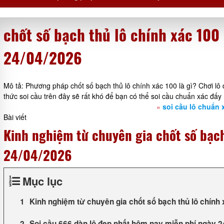
chốt số bạch thủ lô chính xác 100
24/04/2026
Mô tả: Phương pháp chốt số bạch thủ lô chính xác 100 là gì? Chơi l
thức soi cầu trên đây sẽ rất khó để bạn có thể soi cầu chuẩn xác đấy
»
soi cầu lô chuẩn 
Bài viết
Kinh nghiệm từ chuyên gia chốt số bạch
24/04/2026
Mục lục
Kinh nghiệm từ chuyên gia chốt số bạch thủ lô chính
Soi cầu 666 dàn lô đẹp nhất hôm nay miễn phí ngày 2