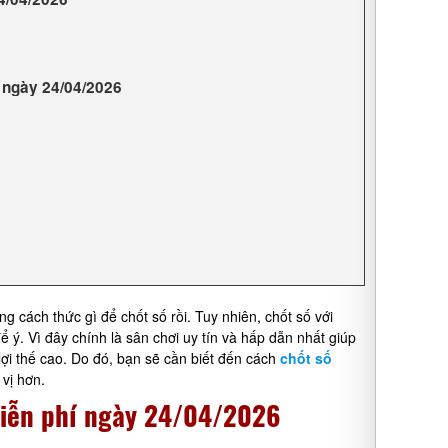
? ngày 24/04/2026
g cách thức gì để chốt số rồi. Tuy nhiên, chốt số với
ể ý. Vì đây chính là sân chơi uy tín và hấp dẫn nhất giúp
lợi thế cao. Do đó, bạn sẽ cần biết đến cách
chốt số
vị hơn.
miễn phí ngày 24/04/2026