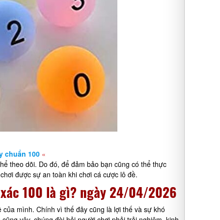
y chuẩn 100
«
thể theo dõi. Do đó, để đảm bảo bạn cũng có thể thực
chơi được sự an toàn khi chơi cá cược lô đề.
 xác 100 là gì? ngày 24/04/2026
 của mình. Chính vì thế đây cũng là lợi thế và sự khó
 cũng vậy, chúng đòi hỏi người chơi phải trải nghiệm, kinh