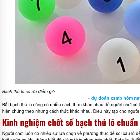
Bạch thủ lô có ưu điểm gì?
»
dự đoán xsmb hôm na
Bắt bạch thủ lô cũng có nhiều cách thức khác nhau để người chơi có 
hiện chúng theo những cách thức khác nhau. Điều này tạo cho người 
Kinh nghiệm chốt số bạch thủ lô chuẩn
Người chơi luôn có nhiều sự lựa chọn về phương thức để soi cầu lô đề
khăn của họ khi không biết đâu là sự lựa chọn hợp nhất. Soi cầu lô đề