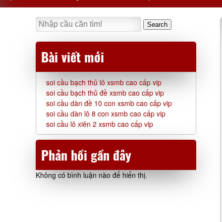
Search
Bài viết mới
soi cầu bạch thủ lô xsmb cao cấp vip
soi cầu bạch thủ đề xsmb cao cấp vip
soi cầu dàn đề 10 con xsmb cao cấp vip
soi cầu dàn lô 8 con xsmb cao cấp vip
soi cầu lô xiên 2 xsmb cao cấp vip
Phản hồi gần đây
Không có bình luận nào để hiển thị.