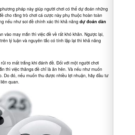
ết, phương pháp này giúp người chơi có thể dự đoán những
 đề cho rằng trò chơi cá cược này phụ thuộc hoàn toàn
ng nếu như soi đề chính xác thì khả năng
dự đoán dàn
àn vào may mắn thì việc đề về rất khó khăn. Ngược lại,
ên lý luận và nguyên tắc có tính lặp lại thì khả năng
rủi ro mất trắng khi đánh đề. Đối với một người chơi
sẵn thì việc thăngs đề chỉ là ăn hên. Và nếu như muốn
ao. Do đó, nếu muốn thu được nhiều lợi nhuận, hãy đầu tư
 liên quan.