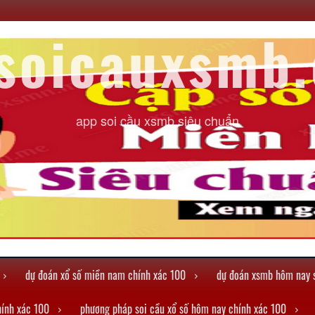
soicauxsmb
app soi cầu xsmb siêu chuẩn
dự đoán xổ số miền nam chính xác 100
dự đoán xsmb hôm nay 
hính xác 100
phương pháp soi cầu xổ số hôm nay chính xác 100