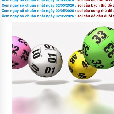
Xem ngay số chuẩn nhất ngày 02/05/2026 :
soi cầu bạch thủ đề
Xem ngay số chuẩn nhất ngày 02/05/2026 :
soi cầu song thủ đề
Xem ngay số chuẩn nhất ngày 02/05/2026 :
soi cầu đề đầu đuôi