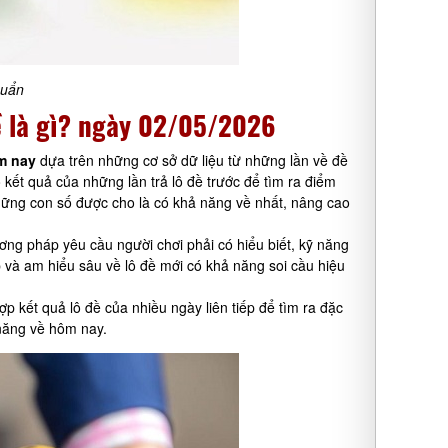
huẩn
ề là gì? ngày 02/05/2026
m nay
dựa trên những cơ sở dữ liệu từ những lần về đề
kết quả của những lần trả lô đề trước để tìm ra điểm
những con số được cho là có khả năng về nhất, nâng cao
ơng pháp yêu cầu người chơi phải có hiểu biết, kỹ năng
p và am hiểu sâu về lô đề mới có khả năng soi cầu hiệu
p kết quả lô đề của nhiều ngày liên tiếp để tìm ra đặc
năng về hôm nay.