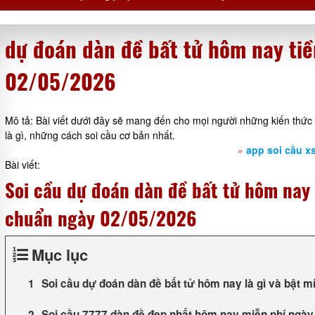
dự đoán dàn đề bất tử hôm nay ti
02/05/2026
Mô tả: Bài viết dưới đây sẽ mang đến cho mọi người những kiến thức 
là gì, những cách soi cầu cơ bản nhất.
»
app soi cầu x
Bài viết:
Soi cầu dự đoán dàn đề bất tử hôm nay l
chuẩn ngày 02/05/2026
Mục lục
Soi cầu dự đoán dàn đề bất tử hôm nay là gì và bật 
Soi cầu 7777 dàn đề đẹp nhất hôm nay miễn phí ngày