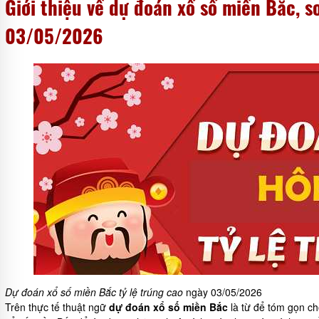
Giới thiệu về dự đoán xổ số miền Bắc, s
03/05/2026
Dự đoán xổ số miền Bắc tỷ lệ trúng cao
ngày 03/05/2026
Trên thực tế thuật ngữ
dự đoán xổ số miền Bắc
là từ để tóm gọn ch