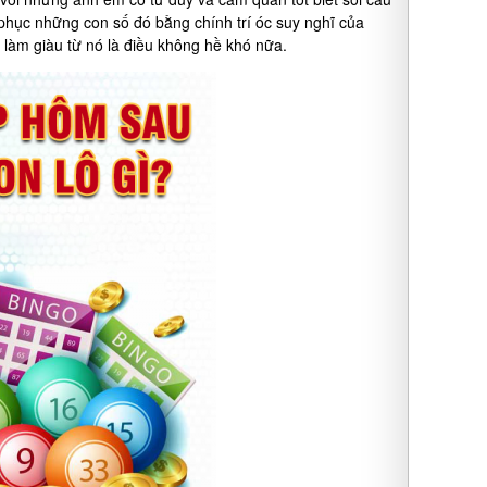
h phục những con số đó bằng chính trí óc suy nghĩ của
 làm giàu từ nó là điều không hề khó nữa.