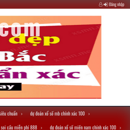
Đăng nhập
.com
siêu chuẩn
dự đoán xổ số mb chính xác 100
soi cầu miễn phí 888
dự đoán xổ số miền nam chính xác 100