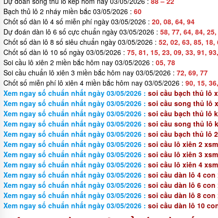
Dự đoán song thủ lô kép hôm nay 03/05/2026 :
88 – 22
Bạch thủ lô 2 nháy miền bắc 03/05/2026 :
60
Chốt số dàn lô 4 số miễn phí ngày 03/05/2026 :
20, 08, 64, 94
Dự đoán dàn lô 6 số cực chuẩn ngày 03/05/2026 :
58, 77, 64, 84, 25,
Chốt số dàn lô 8 số siêu chuẩn ngày 03/05/2026 :
52, 02, 63, 85, 18,
Chốt số dàn lô 10 số ngày 03/05/2026 :
75, 81, 15, 23, 09, 33, 91, 93
Soi cầu lô xiên 2 miền bắc hôm nay 03/05/2026 :
05, 78
Soi cầu chuẩn lô xiên 3 miền bắc hôm nay 03/05/2026 :
72, 69, 77
Chốt số miễn phí lô xiên 4 miền bắc hôm nay 03/05/2026 :
90, 15, 36
Xem ngay số chuẩn nhất ngày 03/05/2026 :
soi cầu bạch thủ lô 
Xem ngay số chuẩn nhất ngày 03/05/2026 :
soi cầu song thủ lô 
Xem ngay số chuẩn nhất ngày 03/05/2026 :
soi cầu bạch thủ lô 
Xem ngay số chuẩn nhất ngày 03/05/2026 :
soi cầu song thủ lô 
Xem ngay số chuẩn nhất ngày 03/05/2026 :
soi cầu bạch thủ lô 
Xem ngay số chuẩn nhất ngày 03/05/2026 :
soi cầu lô xiên 2 xs
Xem ngay số chuẩn nhất ngày 03/05/2026 :
soi cầu lô xiên 3 xs
Xem ngay số chuẩn nhất ngày 03/05/2026 :
soi cầu lô xiên 4 xs
Xem ngay số chuẩn nhất ngày 03/05/2026 :
soi cầu dàn lô 4 con
Xem ngay số chuẩn nhất ngày 03/05/2026 :
soi cầu dàn lô 6 con
Xem ngay số chuẩn nhất ngày 03/05/2026 :
soi cầu dàn lô 8 con
Xem ngay số chuẩn nhất ngày 03/05/2026 :
soi cầu dàn lô 10 co