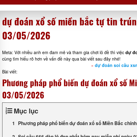
dự đoán xổ số miền bắc tự tin trún
03/05/2026
Meta: Với nhiều anh em đam mê và tham gia chơi lô đề thì việc
dự đo
cùng tìm hiểu rõ hơn về vấn đề này qua bài viết sau đây nhé!
»
dự đoán soi cầu x
Bài viết:
Phương pháp phổ biến dự đoán xổ số Mi
03/05/2026
Mục lục
Phương pháp phổ biến dự đoán xổ số Miền Bắc chính
Soi cầu 666 dàn lô đẹp nhất hôm nay miễn phí ngày 0