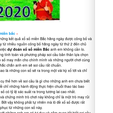
 miền bắc
«
 những kết quả xổ số miền Bắc hằng ngày được công bố và
ấy từ nhiều nguồn công bố hằng ngày từ thứ 2 đến chủ
 việc
dự đoán xổ số miền Bắc
anh em không cần lo.
ng tính toán và phương pháp soi cầu bản thân lựa chọn
on số may mắn cho chính mình và những người chơi cùng
ắc chắn anh em sẽ soi cầu rất chuẩn.
 là những con số sẽ ra trong một vài kỳ xổ tới và chỉ
 cụ thể hơn về soi cầu là gì cho những anh em chưa biết
đề chỉ những hành động thực hiện chuỗi thao tác bao
ố có tỷ lệ xác suất ra trong tương lai cao nhất.
và chứng minh trò chơi này không chỉ là một trò may rủi
 Bởi vậy không phải tự nhiên mà lô đề xổ số được rất
h phục từ những con số này.
 với những anh em có tư duy và cảm quan tốt biết soi cầu