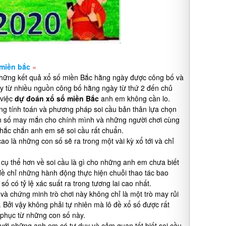
 miền bắc
«
 những kết quả xổ số miền Bắc hằng ngày được công bố và
ấy từ nhiều nguồn công bố hằng ngày từ thứ 2 đến chủ
 việc
dự đoán xổ số miền Bắc
anh em không cần lo.
ng tính toán và phương pháp soi cầu bản thân lựa chọn
on số may mắn cho chính mình và những người chơi cùng
ắc chắn anh em sẽ soi cầu rất chuẩn.
 là những con số sẽ ra trong một vài kỳ xổ tới và chỉ
 cụ thể hơn về soi cầu là gì cho những anh em chưa biết
đề chỉ những hành động thực hiện chuỗi thao tác bao
ố có tỷ lệ xác suất ra trong tương lai cao nhất.
và chứng minh trò chơi này không chỉ là một trò may rủi
 Bởi vậy không phải tự nhiên mà lô đề xổ số được rất
h phục từ những con số này.
 với những anh em có tư duy và cảm quan tốt biết soi cầu