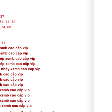
 37
 54, 44, 80
, 74, 03
, 11
xsmb cao cấp vip
xsmb cao cấp vip
kép xsmb cao cấp vip
kép xsmb cao cấp vip
2 nháy xsmb cao cấp vip
mb cao cấp vip
mb cao cấp vip
mb cao cấp vip
 xsmb cao cấp vip
 xsmb cao cấp vip
 xsmb cao cấp vip
n xsmb cao cấp vip