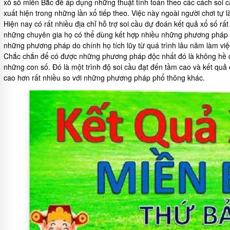
xổ số miền Bắc để áp dụng những thuật tính toán theo các cách soi c
xuất hiện trong những lần xổ tiếp theo. Việc này ngoài người chơi tự 
Hiện nay có rất nhiều địa chỉ hỗ trợ soi cầu dự đoán kết quả xổ số rất
những chuyên gia họ có thể dùng kết hợp nhiều những phương pháp s
những phương pháp do chính họ tích lũy từ quá trình lâu năm làm việ
Chắc chắn để có được những phương pháp độc nhất đó là không hề dễ 
những con số. Đó là một trình độ soi cầu đạt đến tầm cao và kết quả 
cao hơn rất nhiều so với những phương pháp phổ thông khác.