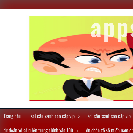
app
Trang chủ
soi cầu xsmb cao cấp vip
soi cầu xsmt cao cấp vip
dự đoán xổ số miền trung chính xác 100
dự đoán xổ số miền nam c