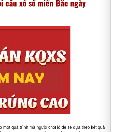
oi cầu xổ số miền Bắc ngày
o một quá trình mà người chơi lô đề sẽ dựa theo kết quả