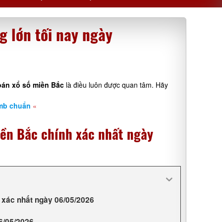
g lớn tối nay ngày
án xổ số miền Bắc
là điều luôn được quan tâm. Hãy
smb chuẩn
«
ền Bắc chính xác nhất ngày
 xác nhất ngày 06/05/2026
6/05/2026