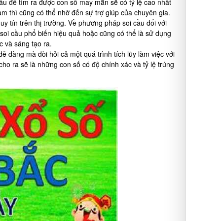
ầu để tìm ra được con số may mắn sẽ có tỷ lệ cao nhất
làm thì cũng có thể nhờ đến sự trợ giúp của chuyên gia.
 uy tín trên thị trường. Về phương pháp soi cầu đối với
oi cầu phổ biến hiệu quả hoặc cũng có thể là sử dụng
c và sáng tạo ra.
dàng mà đòi hỏi cả một quá trình tích lũy làm việc với
cho ra sẽ là những con số có độ chính xác và tỷ lệ trúng