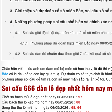
Giới thiệu về dự đoán xổ số miền Bắc, soi cầu xổ số
Những phương pháp soi cầu phổ biến và chính xác n
Soi cầu giải đặc biệt dựa trên kết quả xổ số miền bắc n
Phương pháp dự đoán kqxs miền Bắc ngày 06/05/
Soi cầu dàn đề chuẩn dựa theo giải 7 của kết quả xổ s
Chắc hẳn với nhiều anh em đam mê bộ môn số học thú vị lô đề thì v
Bắc
có lẽ đã không còn lấy gì làm lạ. Dự đoán xổ số thực chất là h
phương pháp soi cầu để tìm ra con số may mắn sắp ra lần xổ tới. Cùn
Soi cầu 666 dàn lô đẹp nhất hôm nay 
Chốt số bạch thủ lô đẹp nhất ngày 06/05/2026 :
97
Cầu bạch thủ lô kép mb hôm nay 06/05/2026 :
88
Song thủ thủ lô miễn phí ngày 06/05/2026 :
68, 64