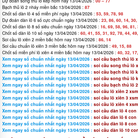
Dự đoán song thủ lô kép hôm nay 13/04/2026 :
00 – 77
Bạch thủ lô 2 nháy miền bắc 13/04/2026 :
87
Chốt số dàn lô 4 số miễn phí ngày 13/04/2026 :
53, 59, 78, 98
Dự đoán dàn lô 6 số cực chuẩn ngày 13/04/2026 :
23, 86, 60, 14, 30,
Chốt số dàn lô 8 số siêu chuẩn ngày 13/04/2026 :
16, 69, 58, 96, 81,
Chốt số dàn lô 10 số ngày 13/04/2026 :
60, 41, 55, 31, 92, 78, 44, 49
Soi cầu lô xiên 2 miền bắc hôm nay 13/04/2026 :
86, 14
Soi cầu chuẩn lô xiên 3 miền bắc hôm nay 13/04/2026 :
49, 15, 88
Chốt số miễn phí lô xiên 4 miền bắc hôm nay 13/04/2026 :
40, 32, 17
Xem ngay số chuẩn nhất ngày 13/04/2026 :
soi cầu bạch thủ lô 
Xem ngay số chuẩn nhất ngày 13/04/2026 :
soi cầu song thủ lô 
Xem ngay số chuẩn nhất ngày 13/04/2026 :
soi cầu bạch thủ lô 
Xem ngay số chuẩn nhất ngày 13/04/2026 :
soi cầu song thủ lô 
Xem ngay số chuẩn nhất ngày 13/04/2026 :
soi cầu bạch thủ lô 
Xem ngay số chuẩn nhất ngày 13/04/2026 :
soi cầu lô xiên 2 xs
Xem ngay số chuẩn nhất ngày 13/04/2026 :
soi cầu lô xiên 3 xs
Xem ngay số chuẩn nhất ngày 13/04/2026 :
soi cầu lô xiên 4 xs
Xem ngay số chuẩn nhất ngày 13/04/2026 :
soi cầu dàn lô 4 con
Xem ngay số chuẩn nhất ngày 13/04/2026 :
soi cầu dàn lô 6 con
Xem ngay số chuẩn nhất ngày 13/04/2026 :
soi cầu dàn lô 8 con
Xem ngay số chuẩn nhất ngày 13/04/2026 :
soi cầu dàn lô 10 co