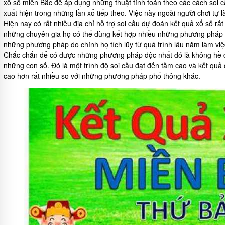
xổ số miền Bắc để áp dụng những thuật tính toán theo các cách soi c
xuất hiện trong những lần xổ tiếp theo. Việc này ngoài người chơi tự 
Hiện nay có rất nhiều địa chỉ hỗ trợ soi cầu dự đoán kết quả xổ số rất
những chuyên gia họ có thể dùng kết hợp nhiều những phương pháp s
những phương pháp do chính họ tích lũy từ quá trình lâu năm làm việ
Chắc chắn để có được những phương pháp độc nhất đó là không hề dễ 
những con số. Đó là một trình độ soi cầu đạt đến tầm cao và kết quả 
cao hơn rất nhiều so với những phương pháp phổ thông khác.