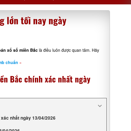
g lớn tối nay ngày
án xổ số miền Bắc
là điều luôn được quan tâm. Hãy
smb chuẩn
«
ền Bắc chính xác nhất ngày
 xác nhất ngày 13/04/2026
3/04/2026