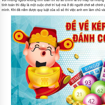
tính toán thì đây là một cuộc chơi trí tuệ mà ở đó người chơi sẽ chin
mình. Khi đã nắm được quy luật của xổ số thì việc anh em làm chủ và