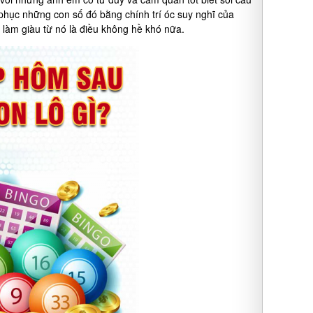
h phục những con số đó bằng chính trí óc suy nghĩ của
 làm giàu từ nó là điều không hề khó nữa.