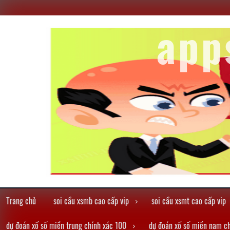
app
Trang chủ
soi cầu xsmb cao cấp vip
soi cầu xsmt cao cấp vip
dự đoán xổ số miền trung chính xác 100
dự đoán xổ số miền nam c