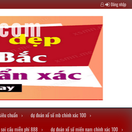
Đăng nhập
.com
siêu chuẩn
dự đoán xổ số mb chính xác 100
soi cầu miễn phí 888
dự đoán xổ số miền nam chính xác 100