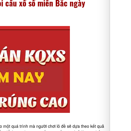
oi cầu xổ số miền Bắc ngày
o một quá trình mà người chơi lô đề sẽ dựa theo kết quả