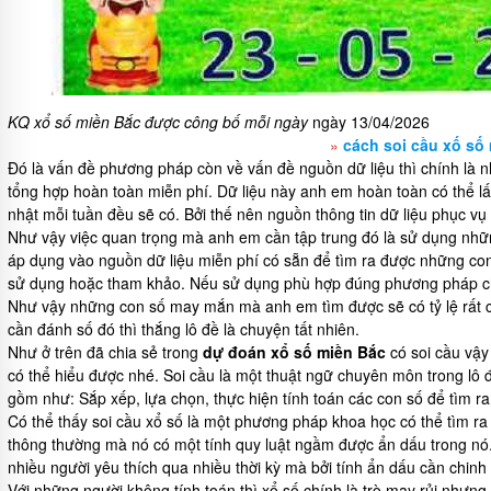
KQ xổ số miền Bắc được công bố mỗi ngày
ngày 13/04/2026
»
cách soi cầu xố số
Đó là vấn đề phương pháp còn về vấn đề nguồn dữ liệu thì chính là
tổng hợp hoàn toàn miễn phí. Dữ liệu này anh em hoàn toàn có thể l
nhật mỗi tuần đều sẽ có. Bởi thế nên nguồn thông tin dữ liệu phục vụ
Như vậy việc quan trọng mà anh em cần tập trung đó là sử dụng nhữ
áp dụng vào nguồn dữ liệu miễn phí có sẵn để tìm ra được những c
sử dụng hoặc tham khảo. Nếu sử dụng phù hợp đúng phương pháp ch
Như vậy những con số may mắn mà anh em tìm được sẽ có tỷ lệ rất cao
cần đánh số đó thì thắng lô đề là chuyện tất nhiên.
Như ở trên đã chia sẻ trong
dự đoán xổ số miền Bắc
có soi cầu vậy
có thể hiểu được nhé. Soi cầu là một thuật ngữ chuyên môn trong lô 
gồm như: Sắp xếp, lựa chọn, thực hiện tính toán các con số để tìm ra s
Có thể thấy soi cầu xổ số là một phương pháp khoa học có thể tìm ra 
thông thường mà nó có một tính quy luật ngầm được ẩn dấu trong nó.
nhiều người yêu thích qua nhiều thời kỳ mà bởi tính ẩn dấu cần chin
Với những người không tính toán thì xổ số chính là trò may rủi nhưng