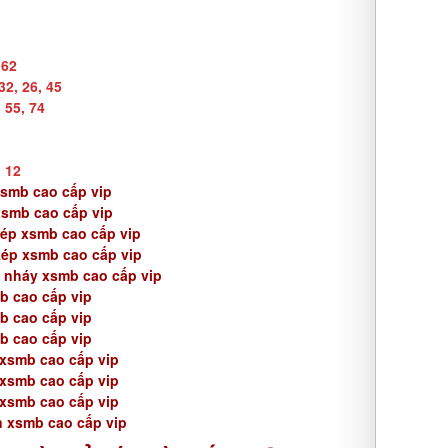
 62
 32, 26, 45
, 55, 74
, 12
xsmb cao cấp vip
xsmb cao cấp vip
kép xsmb cao cấp vip
kép xsmb cao cấp vip
2 nháy xsmb cao cấp vip
mb cao cấp vip
mb cao cấp vip
mb cao cấp vip
 xsmb cao cấp vip
 xsmb cao cấp vip
 xsmb cao cấp vip
n xsmb cao cấp vip