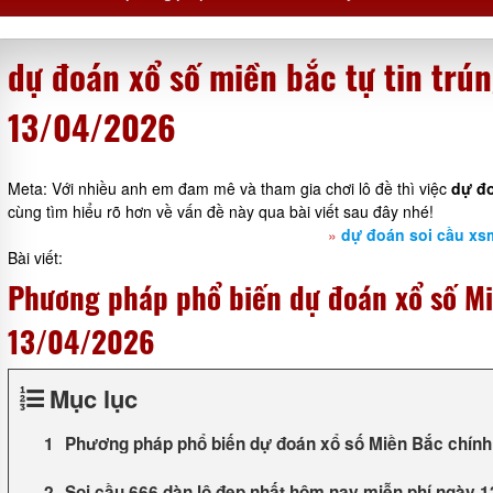
dự đoán xổ số miền bắc tự tin trún
13/04/2026
Meta: Với nhiều anh em đam mê và tham gia chơi lô đề thì việc
dự đo
cùng tìm hiểu rõ hơn về vấn đề này qua bài viết sau đây nhé!
»
dự đoán soi cầu x
Bài viết:
Phương pháp phổ biến dự đoán xổ số Mi
13/04/2026
Mục lục
Phương pháp phổ biến dự đoán xổ số Miền Bắc chính
Soi cầu 666 dàn lô đẹp nhất hôm nay miễn phí ngày 1