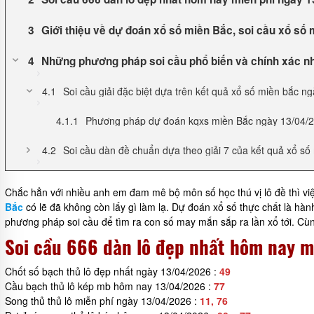
Giới thiệu về dự đoán xổ số miền Bắc, soi cầu xổ số
Những phương pháp soi cầu phổ biến và chính xác n
Soi cầu giải đặc biệt dựa trên kết quả xổ số miền bắc n
Phương pháp dự đoán kqxs miền Bắc ngày 13/04/
Soi cầu dàn đề chuẩn dựa theo giải 7 của kết quả xổ s
Chắc hẳn với nhiều anh em đam mê bộ môn số học thú vị lô đề thì v
Bắc
có lẽ đã không còn lấy gì làm lạ. Dự đoán xổ số thực chất là h
phương pháp soi cầu để tìm ra con số may mắn sắp ra lần xổ tới. Cùn
Soi cầu 666 dàn lô đẹp nhất hôm nay 
Chốt số bạch thủ lô đẹp nhất ngày 13/04/2026 :
49
Cầu bạch thủ lô kép mb hôm nay 13/04/2026 :
77
Song thủ thủ lô miễn phí ngày 13/04/2026 :
11, 76