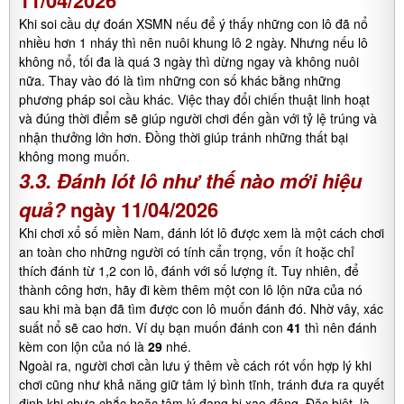
11/04/2026
Khi soi cầu dự đoán XSMN nếu để ý thấy những con lô đã nổ
nhiều hơn 1 nháy thì nên nuôi khung lô 2 ngày. Nhưng nếu lô
không nổ, tối đa là quá 3 ngày thì dừng ngay và không nuôi
nữa. Thay vào đó là tìm những con số khác bằng những
phương pháp soi cầu khác. Việc thay đổi chiến thuật linh hoạt
và đúng thời điểm sẽ giúp người chơi đến gần với tỷ lệ trúng và
nhận thưởng lớn hơn. Đồng thời giúp tránh những thất bại
không mong muốn.
3.3. Đánh lót lô như thế nào mới hiệu
quả?
ngày 11/04/2026
Khi chơi xổ số miền Nam, đánh lót lô được xem là một cách chơi
an toàn cho những người có tính cẩn trọng, vốn ít hoặc chỉ
thích đánh từ 1,2 con lô, đánh với số lượng ít. Tuy nhiên, để
thành công hơn, hãy đi kèm thêm một con lô lộn nữa của nó
sau khi mà bạn đã tìm được con lô muốn đánh đó. Nhờ vây, xác
suất nổ sẽ cao hơn. Ví dụ bạn muốn đánh con
41
thì nên đánh
kèm con lộn của nó là
29
nhé.
Ngoài ra, người chơi cần lưu ý thêm về cách rót vốn hợp lý khi
chơi cũng như khả năng giữ tâm lý bình tĩnh, tránh đưa ra quyết
định khi chưa chắc hoặc tâm lý đang bị xao động. Đặc biệt, là