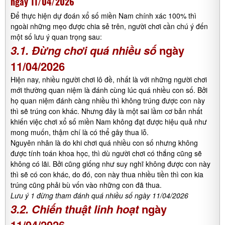
ngày 11/04/2026
Để thực hiện dự đoán xổ số miền Nam chính xác 100% thì
ngoài những mẹo được chia sẻ trên, người chơi cần chú ý đến
một số lưu ý quan trọng sau:
3.1. Đừng chơi quá nhiều số
ngày
11/04/2026
Hiện nay, nhiều người chơi lô đề, nhất là với những người chơi
mới thường quan niệm là đánh cùng lúc quá nhiều con số. Bởi
họ quan niệm đánh càng nhiều thì không trúng được con này
thì sẽ trúng con khác. Nhưng đây là một sai lầm cơ bản nhất
khiến việc chơi xổ số miền Nam không đạt được hiệu quả như
mong muốn, thậm chí là có thể gây thua lỗ.
Nguyên nhân là do khi chơi quá nhiều con số nhưng không
được tính toán khoa học, thì dù người chơi có thắng cũng sẽ
không có lãi. Bởi cũng giống như suy nghĩ không được con này
thì sẽ có con khác, do đó, con này thua nhiều tiền thì con kia
trúng cũng phải bù vốn vào những con đã thua.
Lưu ý 1 đừng tham đánh quá nhiều số ngày 11/04/2026
3.2. Chiến thuật linh hoạt
ngày