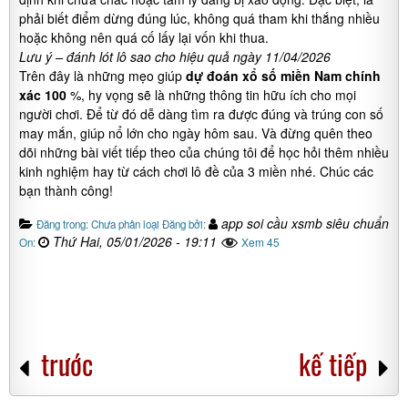
phải biết điểm dừng đúng lúc, không quá tham khi thắng nhiều
hoặc không nên quá cố lấy lại vốn khi thua.
Lưu ý – đánh lót lô sao cho hiệu quả ngày 11/04/2026
Trên đây là những mẹo giúp
dự đoán xổ số miền Nam chính
xác 100
%, hy vọng sẽ là những thông tin hữu ích cho mọi
người chơi. Để từ đó dễ dàng tìm ra được đúng và trúng con số
may mắn, giúp nổ lớn cho ngày hôm sau. Và đừng quên theo
dõi những bài viết tiếp theo của chúng tôi để học hỏi thêm nhiều
kinh nghiệm hay từ cách chơi lô đề của 3 miền nhé. Chúc các
bạn thành công!
app soi cầu xsmb siêu chuẩn
Đăng trong: Chưa phân loại
Đăng bởi:
Thứ Hai, 05/01/2026 - 19:11
Xem 45
On:
trước
kế tiếp